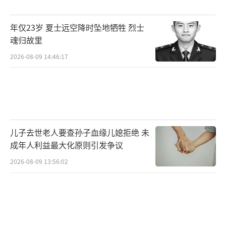
“平坦小腹”到底是谁定义的？
年仅23岁 夏士远空降时坠地牺牲 烈士
魂归故里
2026-08-09 14:46:17
你有没有想过，为什么我们会觉得小腹应
该像一块平板？因为从十几年前开始，各种时
尚杂志、短视频、健身博主就在疯狂洗
脑：“维密天使的腹肌”“超模的平坦小
腹”“腰臀比0.7才是女神”。可你仔细想想，
儿子去世老人要查孙子血缘儿媳拒绝 未
维密超模在走秀前要断水断碳多少天？她们上
成年人利益最大化原则引发争议
台前还要用美黑喷雾和修图师一遍遍涂抹阴
2026-08-09 13:56:02
影？那些所谓的“完美身材”，本质上是商业
包装出来的幻觉，不是真实的人类。