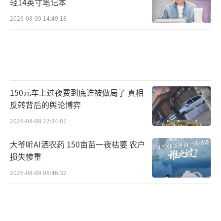
轻14英寸笔记本
2026-08-09 14:49:18
我见过太多被“小肚子焦虑”折磨的姑
娘。有个读者私信我说，她为了练出马甲线，
每天做200个卷腹，不吃主食只吃沙拉，结果三
个月后小肚子确实平了，但大姨妈直接停了，
150元车上过夜费到底谁被做局了 真相
脸色蜡黄，还频繁晕倒。去医院一查，体脂率
反转背后的舆论博弈
掉到15%，雌激素严重不足，医生警告她再这
2026-08-08 22:34:07
么搞下去可能卵巢早衰。
大爷听AI洒农药 150亩苗一夜枯萎 农户
损失惨重
2026-08-09 08:46:32
还有一个女孩，因为穿牛仔裤的时候小腹
鼓出来一小块，被人开玩笑说了句“你最近胖
了吧”，她就疯狂节食减肥，结果得了进食障