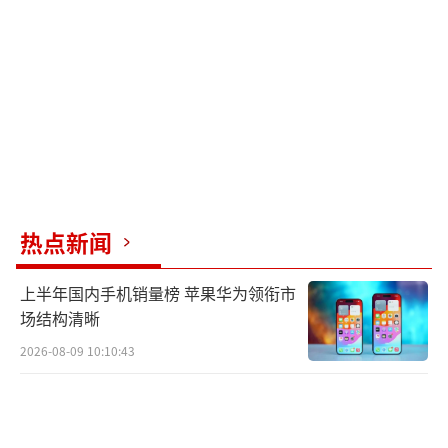
还有一个非常关键的点：女性体内需要一
定的脂肪来维持正常的激素水平。我们身体储
存脂肪的模式跟男人不一样，男人容易胖肚子
（内脏脂肪），而我们女性更倾向于囤积在臀
部、大腿和——对，就是小肚子。这不
热点新闻
是“胖”，这是进化赋予我们的保护机制。脂
肪太少，雌激素分泌会紊乱，月经会出走，甚
上半年国内手机销量榜 苹果华为领衔市
至影响未来的生育。所以，你那个微凸的小肚
场结构清晰
子，其实是身体在帮你保护子宫、卵巢这些重
2026-08-09 10:10:43
要伙伴。