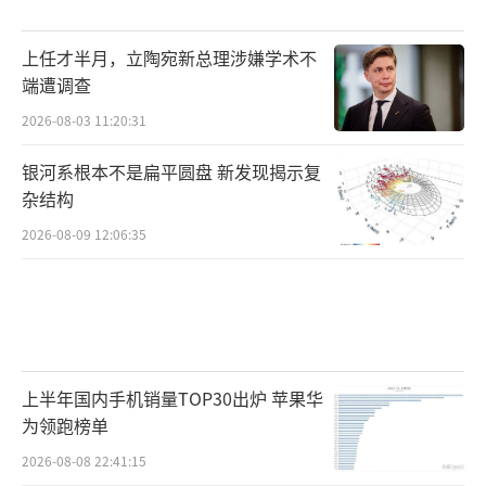
碍，看到食物就想吐，最后被送去心理治疗。
上任才半月，立陶宛新总理涉嫌学术不
端遭调查
姐妹们，我们每天都在跟自己的身体较
2026-08-03 11:20:31
劲，却忘了身体本身的智慧。小肚子微凸不
银河系根本不是扁平圆盘 新发现揭示复
是“需要被解决的错误”，它甚至是你健康运
杂结构
转的证据。如果你吃完饭肚子鼓起来，那就更
2026-08-09 12:06:35
正常了——胃里装了食物，肠道正在蠕动消化，
怎么可能还是平的？不鼓才不正常好吗！
上半年国内手机销量TOP30出炉 苹果华
真正的“好看”，是接纳自己后的从容
为领跑榜单
2026-08-08 22:41:15