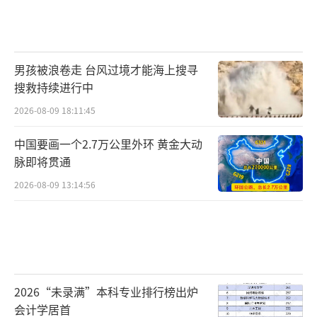
从今天开始，我建议你做三件事：
男孩被浪卷走 台风过境才能海上搜寻
搜救持续进行中
2026-08-09 18:11:45
第一，把家里的软尺和体脂秤收起来，不
中国要画一个2.7万公里外环 黄金大动
要再每天盯着数字焦虑。第二，买衣服的时
脉即将贯通
候，不要只看“遮小腹”的款，买你真正喜欢
2026-08-09 13:14:56
的、穿上舒服的。第三，下次再有人说“你该
减肚子了”，你就笑着回他：“这是我保护子
宫的天然屏障，你有吗？”
2026“未录满”本科专业排行榜出炉
会计学居首