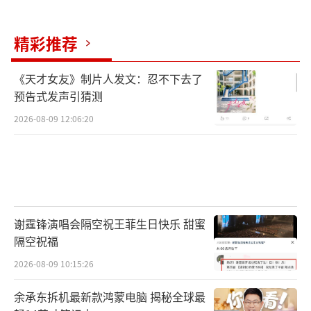
我查过一组数据：在自然站立、不吸气的
精彩推荐
状态下，90%的女性下腹部都会有一个轻微的
弧形凸起，哪怕是身材很瘦的女生，只要放松
《天才女友》制片人发文：忍不下去了
坐下，小肚子也会堆出两三层褶皱。这是皮肤
预告式发声引猜测
和肌肉松弛度导致的正常生理现象，跟胖瘦没
2026-08-09 12:06:20
关系。你要是让一个正常女生拼命吸气保持腹
肌紧缩一整天，她可能会头晕恶心甚至昏倒——
因为长时间收紧腹部会限制膈肌运动，影响呼
吸和内脏供血。
谢霆锋演唱会隔空祝王菲生日快乐 甜蜜
隔空祝福
2026-08-09 10:15:26
为了“消灭”小肚子，你付出的代价够大
了
余承东拆机最新款鸿蒙电脑 揭秘全球最