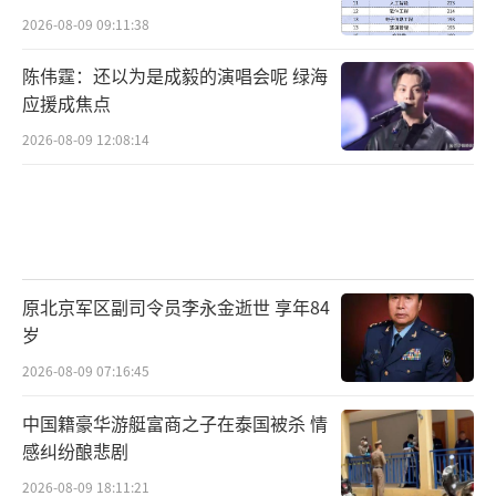
最后送姐妹们一句话：别让别人的标准绑
2026-08-09 09:11:38
架了你的身体。你不需要为了迎合谁去改变自
己独特的生理结构。那个微微凸起的小肚子，
陈伟霆：还以为是成毅的演唱会呢 绿海
应援成焦点
它不是瑕疵，它只是证明你是一个健康的、鲜
2026-08-09 12:08:14
活的、有子宫有内脏的人类女性。你该爱它，
而不是恨它。
（责任编辑：zx0002）
原北京军区副司令员李永金逝世 享年84
岁
2026-08-09 07:16:45
中国籍豪华游艇富商之子在泰国被杀 情
感纠纷酿悲剧
2026-08-09 18:11:21