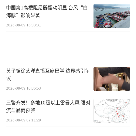
我不是说让你彻底放弃管理身材，而是希
中国第1高楼阻尼器摆动明显 台风“白
海豚”影响显著
望你能把“审美”和“健康”分开。如果你真
的想强化核心力量，可以练练普拉提、平板支
2026-08-09 16:33:31
撑，但目标的不是把肚子变成平的，而是让身
体更有力、体态更挺拔。微凸的小肚子加上紧
致的腰线，那种自然的肌肉感反而更有生命
力。
黄子韬徐艺洋直播互扇巴掌 边界感引争
议
2026-08-09 10:06:53
你看很多欧美明星，比如斯嘉丽·约翰
三警齐发！多地10级以上雷暴大风 强对
逊、泰勒·斯威夫特，她们大方露出的就是带
流与暴雨预警
点肉感的小腹，笑起来的时候腹部也是有弧度
2026-08-09 07:11:29
的，但是没人会觉得她们不美。那种自信的气
场，恰恰来自“我接受我本来的样子”。