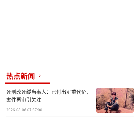
作“最大水鱼”。
本届世界杯扩军至48队、104场比赛，FIFA
预计总收入超过150亿美元，其中门票和招待服
务超30亿美元，单场盈利为上届两倍。FIFA通
过向全球合法博彩公司、国家彩票机构出售赛
事数据授权、商标使用权获取巨额收入，实力
悬殊的比赛设计刺激投注，博彩公司可从抽水
热点新闻
中获利。近18万张门票滞销，部分高价票无人
死刑改死缓当事人：已付出沉重代价，
问津，但FIFA仍坚持高价策略，被指“涸泽而
案件再审引关注
渔”。
2026-08-06 07:37:00
世界杯的本质从全民狂欢沦为资本印钞
机，比赛质量被忽视，赛事注水却越卖越贵。
英国球迷组织“足球支持者协会”批评FIF