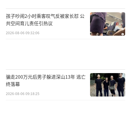
A“把球迷利益摆最后”，高温高湿下剥夺饮水
孩子吵闹2小时乘客叹气反被家长怼 公
权利是赤裸裸的商业绑架。球迷感叹“看个球
共空间育儿责任引热议
那么卑微”，当一张门票抵得上普通人几个月
2026-08-06 09:32:06
工资，足球的纯粹已被资本稀释殆尽。
FIFA的操作本质是利用规则垄断创造刚
需：先禁自带水，再高价售卖；先定价低再动
态炒高，再官方转售抽成，层层叠加收割。这
骗走200万元后男子躲进深山13年 逃亡
种“收割式”运营虽短期获利，却透支了品牌
终落幕
公信力，遭多国司法调查、政界炮轰和球迷抵
2026-08-06 09:18:25
制。当一瓶水、一张票都被资本精算，世界杯
正从“世界第一运动盛典”滑向“史上最贵韭
菜局”。
（责任编辑：0882）