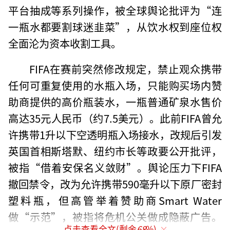
平台抽成等系列操作，被全球舆论批评为“连
一瓶水都要割球迷韭菜”，从饮水权到座位权
全面沦为资本收割工具。
FIFA在赛前突然修改规定，禁止观众携带
任何可重复使用的水瓶入场，只能购买场内赞
助商提供的高价瓶装水，一瓶普通矿泉水售价
高达35元人民币（约7.5美元）。此前FIFA曾允
许携带1升以下空透明瓶入场接水，改规后引发
英国首相斯塔默、纽约市长等政要公开批评，
被指“借着安保名义敛财”。舆论压力下FIFA
撤回禁令，改为允许携带590毫升以下原厂密封
塑料瓶，但高管举着赞助商Smart Water
做“示范”，被指将危机公关做成隐蔽广告。
点击查看全文(剩余
68
%)