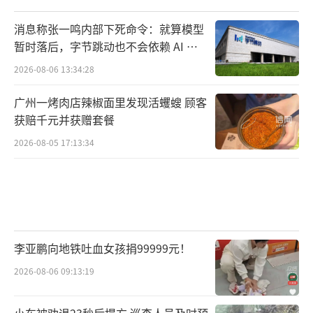
消息称张一鸣内部下死命令：就算模型
暂时落后，字节跳动也不会依赖 AI 蒸
馏技术
2026-08-06 13:34:28
广州一烤肉店辣椒面里发现活蠼螋 顾客
获赔千元并获赠套餐
2026-08-05 17:13:34
李亚鹏向地铁吐血女孩捐99999元！
2026-08-06 09:13:19
小车被劝退23秒后塌方 巡查人员及时预