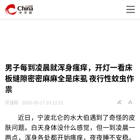
男子每到凌晨就浑身瘙痒，开灯一看床
板缝隙密密麻麻全是床虱 夜行性蚊虫作
祟
环球网
2026-06-17 10:12:51
近日，宁波北仑的水大伯遇到了奇怪的皮
肤问题。白天身体没什么感觉，但一到凌晨一
两点，浑身各处都开始瘙痒，夜夜睡不安稳。