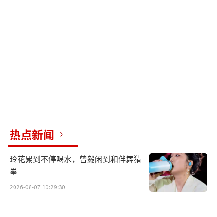
偏低，室内湿度偏高、光照不足，恰好为床虱
滋生提供了适宜条件。
床虱叮咬人体时，人一般处于深度睡眠状
态，大多难以察觉，等到皮肤产生痒感，小虫
早已躲回缝隙。被床虱叮咬后，皮肤上常会出
现2-5mm大小的红色丘疹或风团，部分皮疹中
心会有细小出血点，叮咬痕迹多呈线性状分
布，外观和普通蚊虫咬伤较为相似。
热点新闻
医生提醒，被床虱叮咬形成的皮疹通常一
玲花累到不停喝水，曾毅闲到和伴舞猜
周左右可自行消退。若瘙痒明显，可外用炉甘
拳
石洗剂、弱效激素类药膏缓解不适，也可口服
2026-08-07 10:29:30
氯雷他定、西替利嗪等抗组胺药物。切记不要
抓挠患处，以免引发感染；如果叮咬部位肿痛