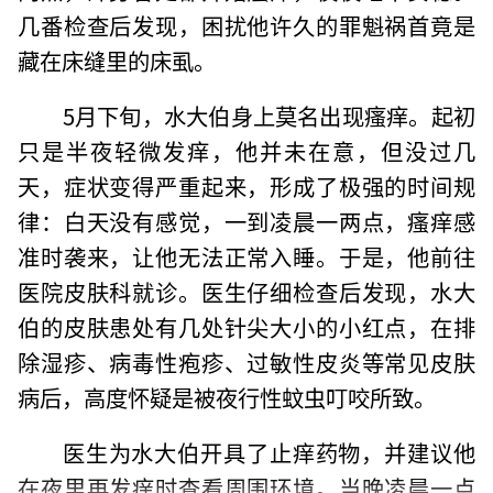
几番检查后发现，困扰他许久的罪魁祸首竟是
藏在床缝里的床虱。
5月下旬，水大伯身上莫名出现瘙痒。起初
只是半夜轻微发痒，他并未在意，但没过几
天，症状变得严重起来，形成了极强的时间规
律：白天没有感觉，一到凌晨一两点，瘙痒感
准时袭来，让他无法正常入睡。于是，他前往
医院皮肤科就诊。医生仔细检查后发现，水大
伯的皮肤患处有几处针尖大小的小红点，在排
除湿疹、病毒性疱疹、过敏性皮炎等常见皮肤
病后，高度怀疑是被夜行性蚊虫叮咬所致。
医生为水大伯开具了止痒药物，并建议他
在夜里再发痒时查看周围环境。当晚凌晨一点