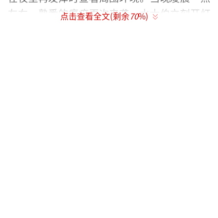
左右，熟悉的瘙痒再次来袭。水大伯立刻开灯
点击查看全文(剩余
70
%)
查看，发现一只红褐色扁扁的小虫正趴在自己
手臂上爬行。顺着床沿、床头查找，床板缝隙
里密密麻麻全是同款小虫，这让水大伯惊骇不
已。
隔天，他带着虫子视频来到医院。医生对
照虫体外形、生活习性以及患者病症，确认是
床虱。床虱是典型的夜行吸血害虫，它们天生
畏惧光线，白天隐匿在阴暗角落，等到夜深人
静便爬出巢穴叮咬人体、吸食血液。床虱身形
微小、行动隐蔽，尤其偏爱阴暗潮湿、通风采
光差的环境，如床架缝隙、木板裂痕、家具夹
缝、墙角死角等。水大伯家住一楼，房屋地势