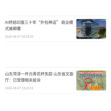
加剧、伤口流脓，或是出现大面积过敏反应，
一定要及时就医。
AI终结印度三十年“外包神话” 商业模
想要彻底根除床虱，高温消杀和杀虫剂是
式被颠覆
两大有效方法。50℃高温可灭杀各个生长阶段
2026-08-07 09:25:50
的床虱；也可选用菊酯类、有机磷类杀虫剂进
行消杀。如果家中虫害范围较大、自行清理难
度高，建议联系专业虫害防治人员上门处理。
眼下气温攀升、雨水增多，各类蚊虫迎来
山东菏泽一件元青花杯失踪 山东省文旅
活跃期。低层住宅、老旧房屋要加强日常打
厅：已受理相关投诉
理，坚持开窗通风、充分采光，保持室内干燥
2026-08-07 13:22:51
清爽；床单、被套、枕套等贴身床品要勤洗勤
换，定期放到阳光下暴晒杀菌；床垫、厚被褥
也要时常晾晒、拍打；同时定期清扫家具缝