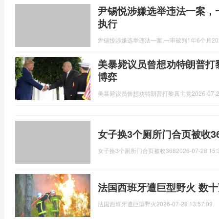
尹锡悦涉嫌选举违法一案，一
执行
尹锡悦涉嫌选举违法一案,一审被判1年6个月
20
美暴毙议员曾想劝特朗普打
博弈
美暴毙议员曾想劝特朗普打黎真主党
2026-07-2
女子换3个厕所门合页被收3
女子换3个厕所门合页被收368
2026-07-28 15:
法国西班牙遭巨型野火 数
法国西班牙遭巨型野火
2026-07-28 13:57:09