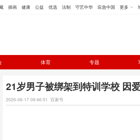
藏
插画
健康
公益
优选
法制
守艺中华
应急中国
更多
会
体育
专题
21岁男子被绑架到特训学校 因
2026-06-17 09:46:51
百家号