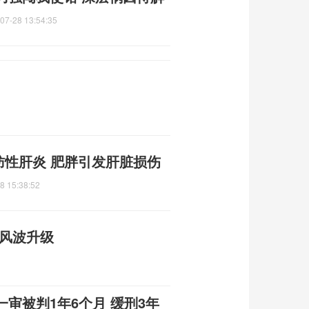
07-28 13:54:35
脂肪性肝炎 肥胖引发肝脏损伤
8 15:38:52
交风波升级
审被判1年6个月 缓刑3年