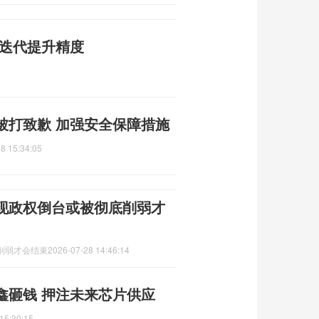
战迭代提升精度
被打致歉 加强安全保障措施
8 15:34:05
现政权倒台或被彻底削弱才
削弱才会结束
2026-07-28 14:46:14
鑫砸钱 押注未来芯片供应
15:30:15