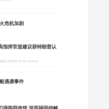
野火危机加剧
高指挥官提建议获特朗普认
朗普认可
2026-07-28 14:44:43
商船遇袭事件
刀强闯我使馆 深层祸因待解