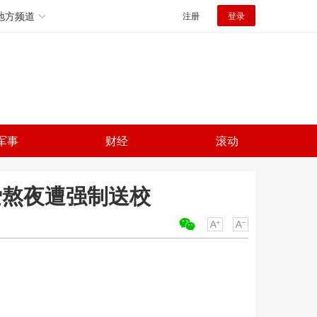
地方频道
注册
登录
军事
财经
滚动
爱熬夜遭强制送校
关键词：