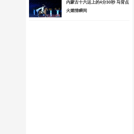
内蒙古十六运上的4分30秒 马背点
火燃情瞬间