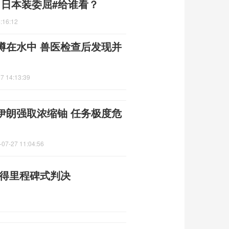
，日本装委屈#给谁看？
:16:12
蹲在水中 兽医检查后发现并
7 14:13:39
伊朗强取浓缩铀 任务极度危
-07-27 11:04:56
赢得里程碑式判决