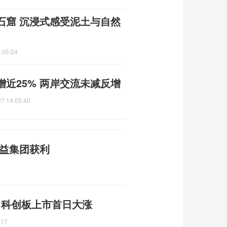
石窟 沉浸式感受泥土与自然
:05:24
近25% 两岸交流未减反增
7 14:05:40
利益集团获利
元 科创板上市首日大涨
:17