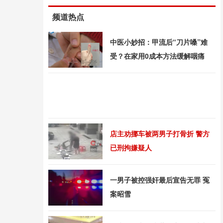
频道热点
中医小妙招：甲流后“刀片嗓”难
受？在家用0成本方法缓解咽痛
店主劝挪车被两男子打骨折 警方
已刑拘嫌疑人
一男子被控强奸最后宣告无罪 冤
案昭雪