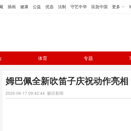
藏
插画
健康
公益
优选
法制
守艺中华
应急中国
更多
会
体育
专题
姆巴佩全新吹笛子庆祝动作亮相
2026-06-17 09:42:44
极目新闻