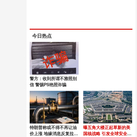
今日热点
警方：收到所谓不雅照别
信 警惕PS艳照诈骗
特朗普称或不得不再让油
曝五角大楼正起草新的美
价上涨 地缘消息反复拉扯
国核战略 引发全球安全担