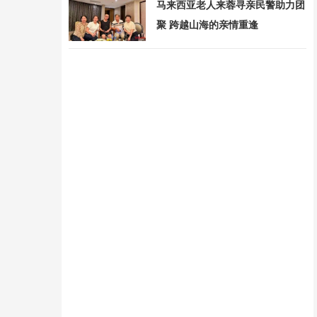
马来西亚老人来蓉寻亲民警助力团
聚 跨越山海的亲情重逢