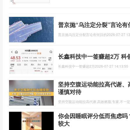
普京抛“乌注定分裂”言论有
普京抛乌注定分裂言论有何目的
2026-07-27 13
长鑫科技中一签赚超2万 科
长鑫科技中一签赚超2万
2026-07-27 14:13:55
坚持空腹运动能拉高代谢、
谨慎对待
坚持空腹运动能拉高代谢,高效燃脂,专家,不一
你会因睡眠评分低而焦虑吗
较大