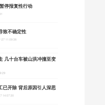
 暂停报复性行动
31
导致不确定性
-27 11:09:36
走 几十台车被山洪冲撞至变
9:29
工已开除 背后原因引人深思
7 14:07:30