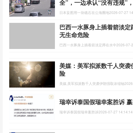
全”，一边承认“没有违规”
日本妄图用一块礁石在公海圈地
2026-07-27 14
巴西一水豚身上插着箭淡定
无生命危险
巴西一水豚身上插着箭淡定蹲在水中
2026-07-2
美媒：美军拟派数千人突袭
险
美媒,美军拟派数千人突袭伊朗强取浓缩铀
2026
瑞幸诉泰国假瑞幸案胜诉 
瑞幸诉泰国假瑞幸案胜诉
2026-07-27 14:14:14