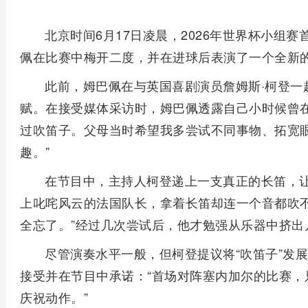
北京时间6月17日凌晨，2026年世界杯小组
佩在比赛中梅开二度，并在进球后表演了一个全新
此前，姆巴佩在与英国喜剧演员詹姆斯·柯登一
赋。在接受媒体采访时，姆巴佩透露自己小时候曾在
过吹笛子。父母当时希望我多尝试不同事物、拓宽
趣。”
在节目中，主持人柯登递上一支真正的长笛，让
上叱咤风云的法国队长，拿着长笛却连一个音都吹不
全忘了。”经过几次尝试后，他才勉强从乐器中挤出
尽管演奏水平一般，但柯登提议将“吹笛子”发
接受并在节目中承诺：“首场对阵塞内加尔的比赛，
庆祝动作。”