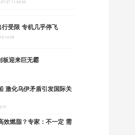
-07-27 11:04:56
出行受限 专机几乎停飞
13:14:06
创板迎来巨无霸
船 激化乌伊矛盾引发国际关
2:01
高效燃脂？专家：不一定 需