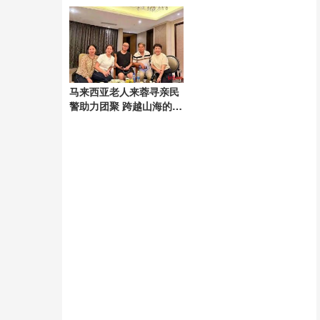
马来西亚老人来蓉寻亲民
警助力团聚 跨越山海的亲
情重逢