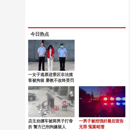
今日热点
一女子逃票进景区非法揽
客被拘留 屡教不改终受罚
店主劝挪车被两男子打骨
一男子被控强奸最后宣告
折 警方已刑拘嫌疑人
无罪 冤案昭雪