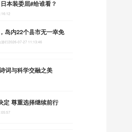
，日本装委屈#给谁看？
:16:12
吨，岛内22个县市无一幸免
会游行
2026-07-27 11:13:46
 诗词与科学交融之美
决定 尊重选择继续前行
:05:57