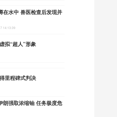
蹲在水中 兽医检查后发现并
7 14:13:39
虚拟“超人”形象
赢得里程碑式判决
伊朗强取浓缩铀 任务极度危