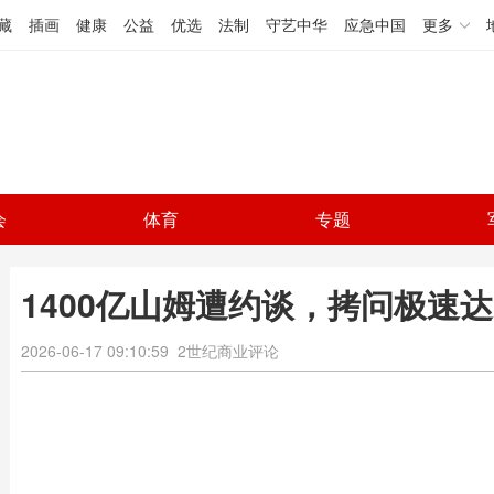
藏
插画
健康
公益
优选
法制
守艺中华
应急中国
更多
会
体育
专题
1400亿山姆遭约谈，拷问极速
2026-06-17 09:10:59
2世纪商业评论