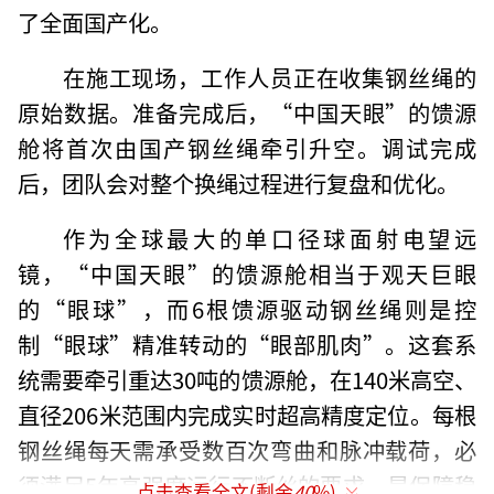
了全面国产化。
在施工现场，工作人员正在收集钢丝绳的
原始数据。准备完成后，“中国天眼”的馈源
舱将首次由国产钢丝绳牵引升空。调试完成
后，团队会对整个换绳过程进行复盘和优化。
作为全球最大的单口径球面射电望远
镜，“中国天眼”的馈源舱相当于观天巨眼
的“眼球”，而6根馈源驱动钢丝绳则是控
制“眼球”精准转动的“眼部肌肉”。这套系
统需要牵引重达30吨的馈源舱，在140米高空、
直径206米范围内完成实时超高精度定位。每根
钢丝绳每天需承受数百次弯曲和脉冲载荷，必
须满足5年高强度运行不断丝的要求，是保障稳
点击查看全文(剩余
40
%)