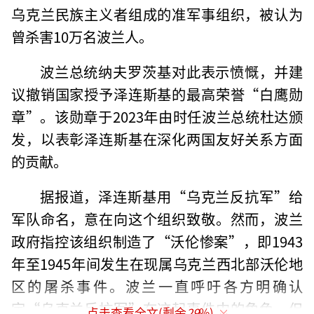
乌克兰民族主义者组成的准军事组织，被认为
曾杀害10万名波兰人。
波兰总统纳夫罗茨基对此表示愤慨，并建
议撤销国家授予泽连斯基的最高荣誉“白鹰勋
章”。该勋章于2023年由时任波兰总统杜达颁
发，以表彰泽连斯基在深化两国友好关系方面
的贡献。
据报道，泽连斯基用“乌克兰反抗军”给
军队命名，意在向这个组织致敬。然而，波兰
政府指控该组织制造了“沃伦惨案”，即1943
年至1945年间发生在现属乌克兰西北部沃伦地
区的屠杀事件。波兰一直呼吁各方明确认
定“乌克兰反抗军”在这起事件中的角色，但
点击查看全文(剩余
29
%)