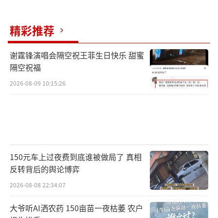
精彩推荐
谢霆锋演唱会隔空祝王菲生日快乐 甜蜜
隔空祝福
2026-08-09 10:15:26
150元车上过夜费到底谁被做局了 真相
反转背后的舆论博弈
2026-08-08 22:34:07
大爷听AI洒农药 150亩苗一夜枯萎 农户