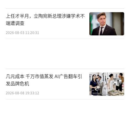
至山下。
上任才半月，立陶宛新总理涉嫌学术不
山区气候复杂多变，门头沟消防提醒：登
端遭调查
山前务必查看当地气象预警信息，遇雷电、大
2026-08-03 11:20:31
风、暴雨等黄色及以上预警时切勿进山；请选
择正规景区和成熟步道，避免攀爬野山或擅自
进入未开发区域；尽量结伴而行，避免独自登
山；随身携带雨衣、保暖衣物、充足的水和食
物、充电宝、手电筒、口哨及简易急救包等装
几元成本 千万市值蒸发 AI广告翻车引
备；若在途中遇到雷声闪电或天色骤变，应立
发品牌危机
即放弃登顶，沿原路安全下撤，切不可尝试从
2026-08-08 19:33:12
未走过的陌生岔路；山景虽美，生命更贵，敬
畏自然，量力而行。
（责任编辑：zx0176）