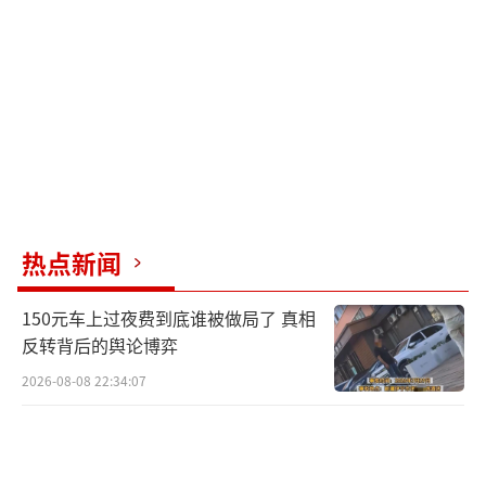
力。确认其精神状态良好后，18时38分，队伍
决定立即向山下撤离。
考虑到道路狭窄湿滑，使用担架转移行进
缓慢且风险极高，几乎不可能在天黑前安全下
山，救援人员决定采用背负式方法，轮流将被
困者背下山。被困者因疼痛和寒冷止不住地发
抖，救援人员边走边安抚：“别怕，我们换着
热点新闻
背，很快就到山下了。”“再撑一撑，马上就
到山下了。”一个人体力耗尽时，另一人立刻
150元车上过夜费到底谁被做局了 真相
顶上，在狭窄的路上小心翼翼地交接，始终没
反转背后的舆论博弈
让女子的伤脚再沾一下地面。
2026-08-08 22:34:07
19时48分，历经近三个小时的艰难跋涉，
往返山路5.6公里后，被困女子终于被安全护送