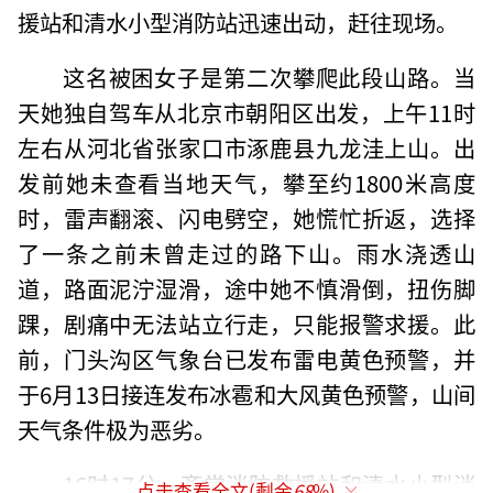
援站和清水小型消防站迅速出动，赶往现场。
这名被困女子是第二次攀爬此段山路。当
天她独自驾车从北京市朝阳区出发，上午11时
左右从河北省张家口市涿鹿县九龙洼上山。出
发前她未查看当地天气，攀至约1800米高度
时，雷声翻滚、闪电劈空，她慌忙折返，选择
了一条之前未曾走过的路下山。雨水浇透山
道，路面泥泞湿滑，途中她不慎滑倒，扭伤脚
踝，剧痛中无法站立行走，只能报警求援。此
前，门头沟区气象台已发布雷电黄色预警，并
于6月13日接连发布冰雹和大风黄色预警，山间
天气条件极为恶劣。
16时17分，斋堂消防救援站和清水小型消
点击查看全文(剩余
68
%)