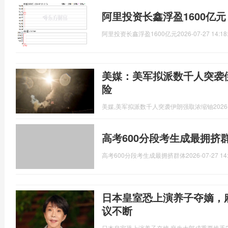
阿里投资长鑫浮盈1600亿
阿里投资长鑫浮盈1600亿元
2026-07-27 14:18
美媒：美军拟派数千人突袭
险
美媒,美军拟派数千人突袭伊朗强取浓缩铀
2026
高考600分段考生成最拥挤
高考600分段考生成最拥挤群体
2026-07-27 14
日本皇室恐上演养子夺嫡，
议不断
日本皇室恐上演养子夺嫡,麻生太郎成重要推手