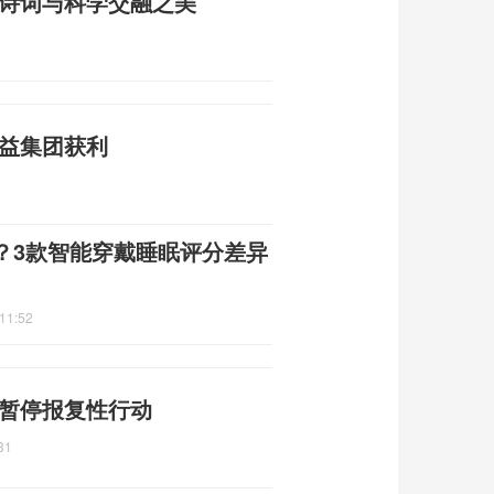
 诗词与科学交融之美
利益集团获利
？3款智能穿戴睡眠评分差异
11:52
 暂停报复性行动
31