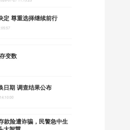
决定 尊重选择继续前行
:05:57
仍存变数
换日期 调查结果公布
14:10:00
万存款险遭诈骗，民警急中生
头大智慧