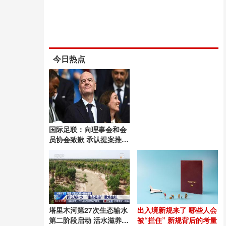
今日热点
国际足联：向理事会和会
员协会致歉 承认提案推进
失误
塔里木河第27次生态输水
出入境新规来了 哪些人会
第二阶段启动 活水滋养绿
被“拦住” 新规背后的考量