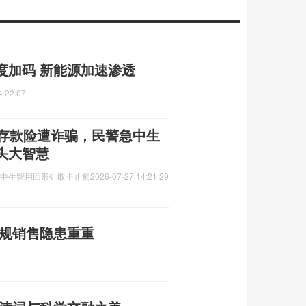
度加码 新能源加速渗透
4:22:07
万存款险遭诈骗，民警急中生
头大智慧
急中生智用回形针取卡止损
2026-07-27 14:21:29
违规销售隐患重重