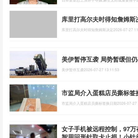
库里打高尔夫时得知詹姆斯
库里打高尔夫时得知詹姆斯决定
2026-07-27 11
美伊暂停互袭 局势暂缓但
美伊暂停互袭
2026-07-27 13:11:53
市监局介入蛋糕店员撕标签
市监局介入蛋糕店员撕标签换日期
2026-07-27 
女子手机被远程控制，97
智用回形针取卡止损！小针