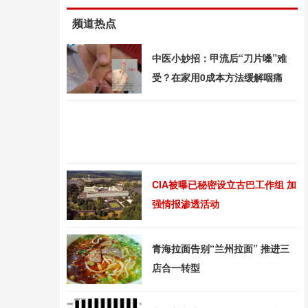
频道热点
中医小妙招：甲流后“刀片嗓”难
受？在家用0成本方法缓解咽痛
CIA被曝已秘密设立古巴工作组 加
强情报渗透活动
青海拉面告别“兰州拉面” 推进三
店合一转型