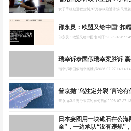
女子手机被远程控制,97万存款险遭诈骗,民警
邵永灵：欧盟又给中国“扣帽
邵永灵：欧盟又给中国“扣帽子”
2026-07-27 14
瑞幸诉泰国假瑞幸案胜诉 
瑞幸诉泰国假瑞幸案胜诉
2026-07-27 14:14:14
普京抛“乌注定分裂”言论有
普京抛乌注定分裂言论有何目的
2026-07-27 13
日本妄图用一块礁石在公海
全”，一边承认“没有违规”