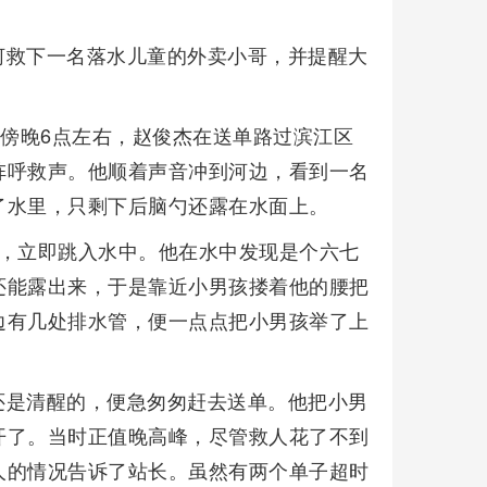
河救下一名落水儿童的外卖小哥，并提醒大
日傍晚6点左右，赵俊杰在送单路过滨江区
阵呼救声。他顺着声音冲到河边，看到一名
了水里，只剩下后脑勺还露在水面上。
急，立即跳入水中。他在水中发现是个六七
还能露出来，于是靠近小男孩搂着他的腰把
边有几处排水管，便一点点把小男孩举了上
还是清醒的，便急匆匆赶去送单。他把小男
开了。当时正值晚高峰，尽管救人花了不到
人的情况告诉了站长。虽然有两个单子超时