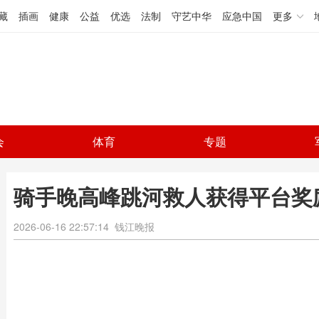
藏
插画
健康
公益
优选
法制
守艺中华
应急中国
更多
会
体育
专题
骑手晚高峰跳河救人获得平台奖
2026-06-16 22:57:14
钱江晚报