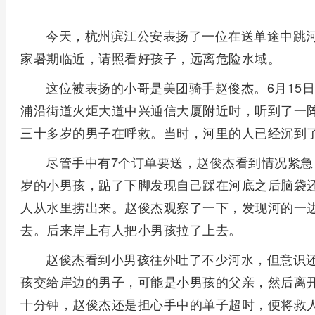
今天，杭州滨江公安表扬了一位在送单途中跳
家暑期临近，请照看好孩子，远离危险水域。
这位被表扬的小哥是美团骑手赵俊杰。6月15
浦沿街道火炬大道中兴通信大厦附近时，听到了一
三十多岁的男子在呼救。当时，河里的人已经沉到
尽管手中有7个订单要送，赵俊杰看到情况紧
岁的小男孩，踮了下脚发现自己踩在河底之后脑袋
人从水里捞出来。赵俊杰观察了一下，发现河的一
去。后来岸上有人把小男孩拉了上去。
赵俊杰看到小男孩往外吐了不少河水，但意识
孩交给岸边的男子，可能是小男孩的父亲，然后离
十分钟，赵俊杰还是担心手中的单子超时，便将救