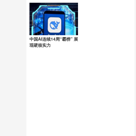
洲
中国AI连续14周“霸榜” 展
现硬核实力