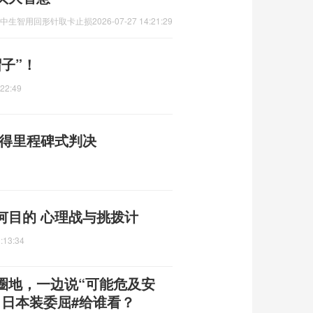
急中生智用回形针取卡止损
2026-07-27 14:21:29
子”！
:22:49
赢得里程碑式判决
何目的 心理战与挑拨计
:13:34
圈地，一边说“可能危及安
，日本装委屈#给谁看？