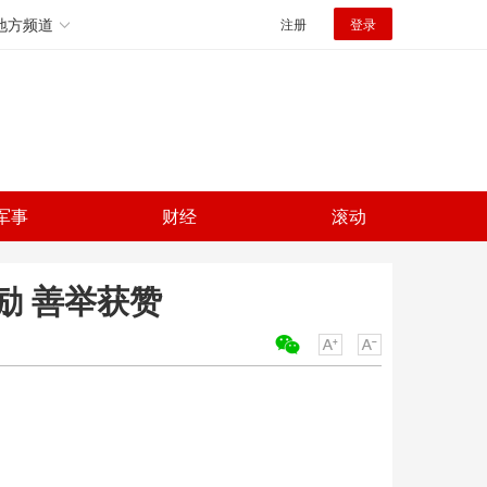
地方频道
注册
登录
军事
财经
滚动
励 善举获赞
关键词：