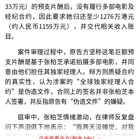
33万元）的预支片酬后，没有履行多部电影及
经纪合约，因此要求她归还至少1276万港元
（约人民币1159万元），并交代相关收入账
目。
案件审理过程中，原告方坚称这笔巨额预
支片酬是基于张柏芝承诺拍摄多部电影，并同
意由他们担任其独家经理人。辩方则质疑合约
的真实性，认为涉案的“全球独家经理人合
约”是伪造文件，合同上的签名并非张柏芝本
人签署，并反指原告有“伪造文件”的嫌疑。
庭审中，张柏芝情绪激动，在律师反复盘
问下声泪俱下地表示：“我两天没睡觉，对我
很不公平，媒体给我很大压力，所有东西都是
点击查看全文(剩余
34
%)