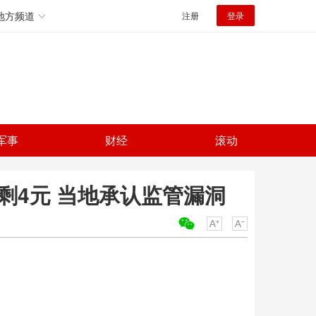
地方频道
注册
登录
军事
财经
滚动
剩4元 当地承认监管漏洞
关键词：