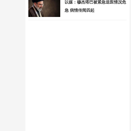
以媒：穆杰塔巴被紧急送医情况危
急 病情传闻四起