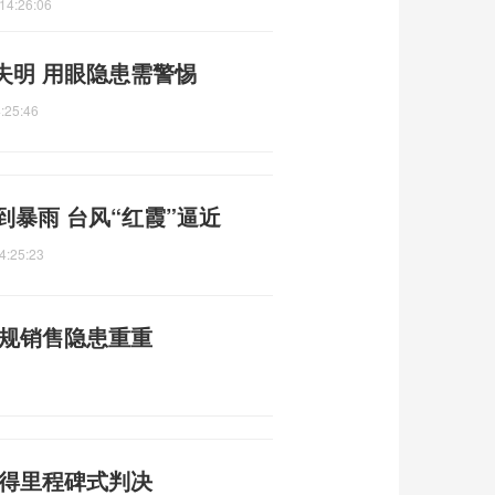
14:26:06
失明 用眼隐患需警惕
:25:46
到暴雨 台风“红霞”逼近
4:25:23
违规销售隐患重重
赢得里程碑式判决