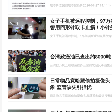
瑞幸诉泰国假瑞幸案胜诉
2026-07-27 14:14:14
女子手机被远程控制，97
智用回形针取卡止损！小针
女子手机被远程控制,97万存款险遭诈骗,民警
台湾致癌油已查出约8000
台湾数万民众在赖清德办公室前发起反毒油集
日常物品竟暗藏偷拍摄像头
象 监管缺失引担忧
日常物品竟暗藏偷拍摄像头,揭露偷拍设备变相