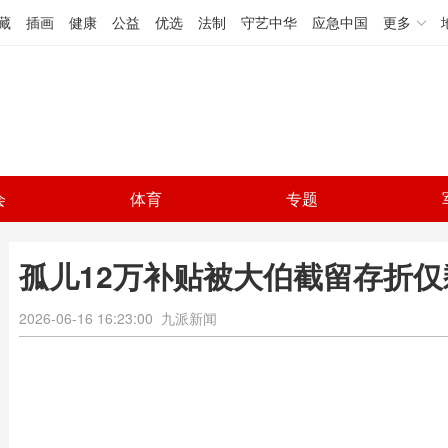
藏
插画
健康
公益
优选
法制
守艺中华
应急中国
更多
会
体育
专题
孤儿12万补贴被大伯截留存折仅
2026-06-16 16:23:00
九派新闻