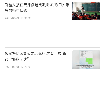
雨高级别预警分时段学校防御指引》。例如，
新疆女孩在天津偶遇支教老师哭红眼 难
暴雨红色预警信号在上学前（6:30前）或上学
忘的师生情缘
途中（6:30-8:00）生效时，全日停课；上午在
2026-08-08 13:38:24
校时段（8:00-12:00）生效时继续上课；午休
和下午上学途中（12:00-14:30）生效时下午停
课；下午在校时段（14:30后）生效时继续上
课。非寄宿制学校和寄宿制学校的具体安排也
搬家报价570元 要5060元才肯上楼 遭
有所不同。
遇“搬家刺客”
当发布暴雨红色预警信号时，托育机构、
2026-08-08 12:28:09
幼儿园、特殊教育学校、中小学校、中等职业
学校以及校外培训机构应当停课，无需等待政
府部门的通知。未启程上学的幼儿和学生不必
到校（园），上学、放学途中的学生应就近到
安全场所暂避，学校需保障在校（含校车上、