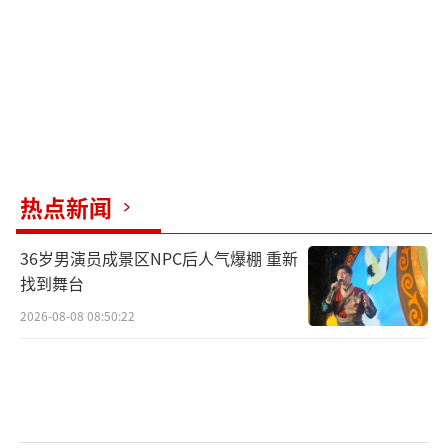
生效时，托儿所、幼儿园和中小学停课。未启
程上学的学生不必到校上课，上学、放学途中
的学生应就近到安全场所暂避或者在安全情况
下回家，学校需妥善安置在校（含校车上、寄
宿）学生，在确保安全的情况下安排学生离校
回家。高考、中考期间不适用此机制。
热点新闻
由于深圳市辖区较小且存在跨区上学问
题，实行“分区预警，全市停课”机制，即只
36岁男演员成景区NPC后人气爆棚 重新
要某一区域发布了达到停课标准的预警信号，
找到舞台
全市中小学就统一停课。不过，该机制不适用
2026-08-08 08:50:22
于深汕特别合作区。
对于分时段预警停课应对机制，深圳市三
防办、教育局、气象局制定了《深圳市台风暴