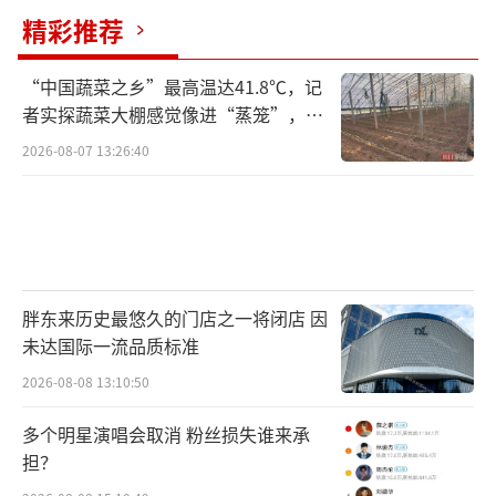
精彩推荐
寄宿）学生的安全。
请大家远离低洼地带、河道、边坡、地下
“中国蔬菜之乡”最高温达41.8℃，记
者实探蔬菜大棚感觉像进“蒸笼”，有
车库及下沉隧道，驾车切勿涉水通行，居家加
村民称只能凌晨两点起来干活
2026-08-07 13:26:40
固阳台置物，并密切留意气象部门更新的最新
雨情与预警变动。
（责任编辑：zhangxiaohua）
胖东来历史最悠久的门店之一将闭店 因
未达国际一流品质标准
2026-08-08 13:10:50
多个明星演唱会取消 粉丝损失谁来承
担？