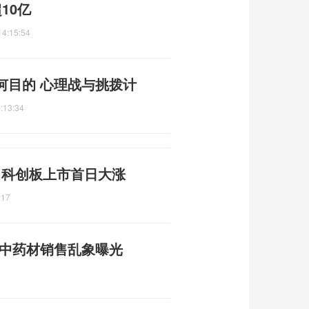
10亿
14:15:54
何目的 心理战与挑拨计
:13:34
元 科创板上市首日大涨
:17
性中药材销售乱象曝光