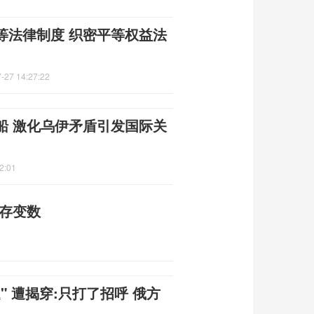
等法律制度 织密平等权益法
-27 14:27:22
船 激化乌伊矛盾引发国际关
2:01
仍存变数
 遭揭穿:只打了招呼 俄方