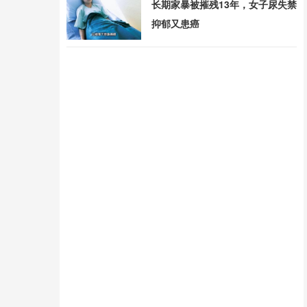
长期家暴被摧残13年，女子尿失禁
抑郁又患癌