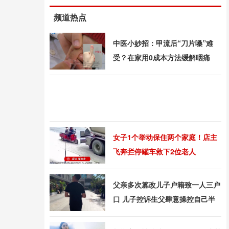
频道热点
中医小妙招：甲流后“刀片嗓”难
受？在家用0成本方法缓解咽痛
女子1个举动保住两个家庭！店主
飞奔拦停罐车救下2位老人
父亲多次篡改儿子户籍致一人三户
口 儿子控诉生父肆意操控自己半
生