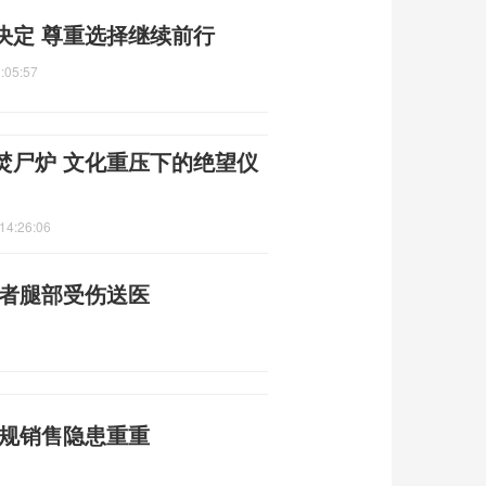
决定 尊重选择继续前行
:05:57
焚尸炉 文化重压下的绝望仪
14:26:06
舞者腿部受伤送医
违规销售隐患重重