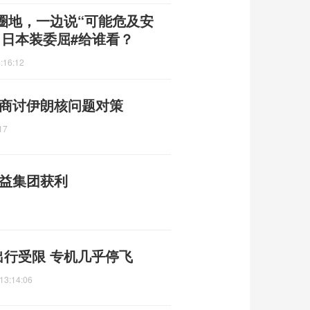
圈地，一边说“可能危及安
，日本装委屈#给谁看？
:16:12
 商讨伊朗核问题对策
17
利益集团获利
出行受限 专机几乎停飞
13:14:06