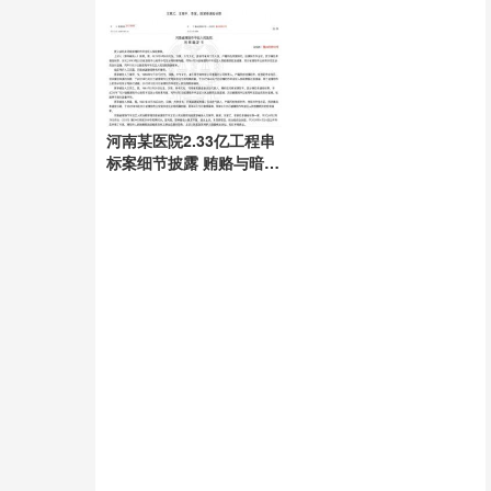
友“爸爸”博流量，“母女
合拍”多账号被封禁
河南某医院2.33亿工程串
标案细节披露 贿赂与暗箱
操作全曝光