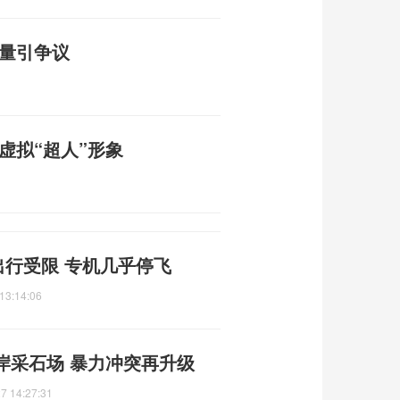
质量引争议
虚拟“超人”形象
出行受限 专机几乎停飞
13:14:06
岸采石场 暴力冲突再升级
7 14:27:31