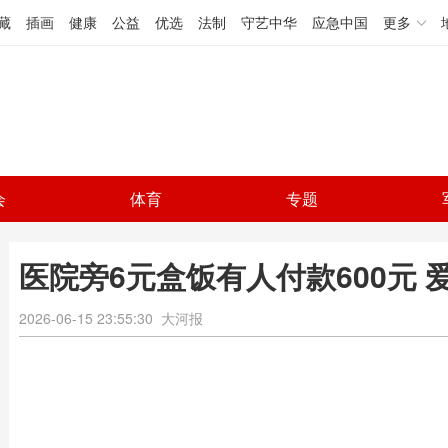
藏
插画
健康
公益
优选
法制
守艺中华
应急中国
更多
会
体育
专题
医院旁6元盒饭有人付款600元
2026-06-15 23:55:30
大河报