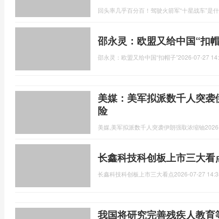
回头率几乎百分百！驾驶火箭军“十星战车”是
邵永灵：欧盟又给中国“扣帽
邵永灵：欧盟又给中国“扣帽子”
2026-07-27 14
美媒：美军拟派数千人突袭
险
美媒,美军拟派数千人突袭伊朗强取浓缩铀
2026
长鑫科技科创板上市三大看
长鑫科技科创板上市三大看点
2026-07-27 14:3
我国将研究完善残疾人教育