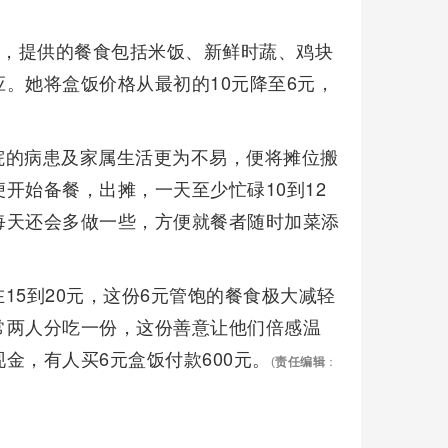
饭，提供的餐食包括米饭、新鲜时蔬、鸡块
。她将盒饭价格从最初的10元降至6元，
院的病患及家属生活更为不易，便将摊位搬
开始备餐，出摊，一天至少忙碌10到12
每天还会多做一些，方便就餐者随时加菜添
15到20元，这份6元管饱的餐食极大减轻
常两人分吃一份，这份善意让他们倍感温
金，有人买6元盒饭付款600元。
(
责任编辑
：