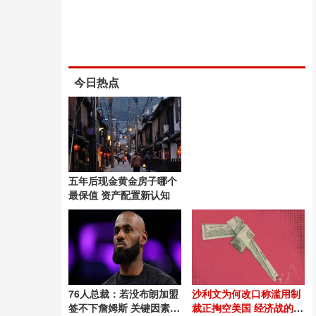
今日热点
五年后现金黄金房子哪个
最保值 资产配置新认知
76人总裁：若没布朗加盟
沙利文为何改口称滥用制
签不下詹姆斯 关键因素促
裁正掏空美国 经济战的双