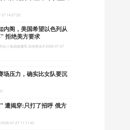
-27 14:27:22
知内阁，美国希望以色列从
” 拒绝美方要求
列从三条战线撤军,但他将说不
2026-07-27
赛场压力，确实比女队要沉
47
 遭揭穿:只打了招呼 俄方
呼
2026-07-27 11:11:40