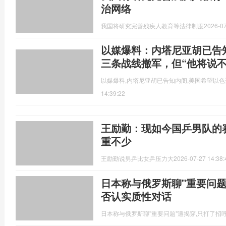
治网络
我国将研究完善残疾人教育等法律制度
2026-07
以媒爆料：内塔尼亚胡已告
三条战线撤军，但“他将说不
以媒爆料,内塔尼亚胡已告知内阁,美国希望以色
14:39:22
王励勤：现如今国乒男队的
重不少
王励勤说男乒比女乒压力大
2026-07-27 14:38:
日本称与俄罗斯聊"重要问题"
否认实质性对话
日本称与俄罗斯聊"重要问题"遭揭穿,只打了招