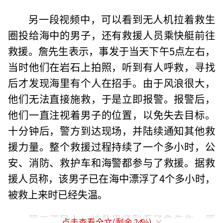
另一段视频中，可以看到无人机拉着救生
圈投给海中的男子，还有救援人员乘快艇前往
救援。詹先生表示，事发于当天下午5点左右，
当时他们在岩石上拍照，听到有人呼救，寻找
后才发现海里有个人在招手。由于风浪很大，
他们无法直接施救，于是立即报警。报警后，
他们一直注视着男子的位置，以免失去目标。
十分钟后，警方到达现场，并陆续通知其他救
援力量。整个救援过程持续了一个多小时，公
安、消防、救护车和海警都参与了救援。据救
援人员称，该男子已在海中漂浮了4个多小时，
被救上来时已经失温。
第二天早上，被救男子联系了詹先生。原
点击查看全文(剩余
24
%)