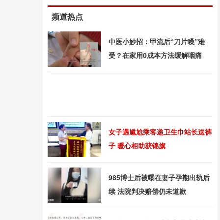
频道热点
中医小妙招：甲流后“刀片嗓”难
受？在家用0成本方法缓解咽痛
女子遇尴尬乘客递卫生巾站长送裤
子 暖心相助获锦旗
985博士后被曝在妻子孕期出轨后
续 法院判决赔偿仍未道歉