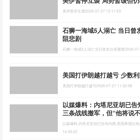
美伊暂停互袭 局势暂缓但
美伊暂停互袭
2026-07-27 13:11:53
石狮一海域5人溺亡 当日曾
阻悲剧
石狮一海域5人溺亡当日曾发台风预警
2026-07-
美国打伊朗越打越亏 少数
美国打伊朗越打越亏
2026-07-27 11:32:58
以媒爆料：内塔尼亚胡已告
三条战线撤军，但“他将说不
以媒爆料,内塔尼亚胡已告知内阁,美国希望以色
14:39:22