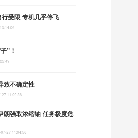
出行受限 专机几乎停飞
13:14:06
子”！
:22:49
导致不确定性
-27 11:09:36
伊朗强取浓缩铀 任务极度危
-07-27 11:04:56