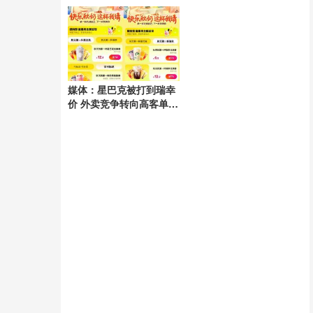
电隐患
媒体：星巴克被打到瑞幸
价 外卖竞争转向高客单市
场