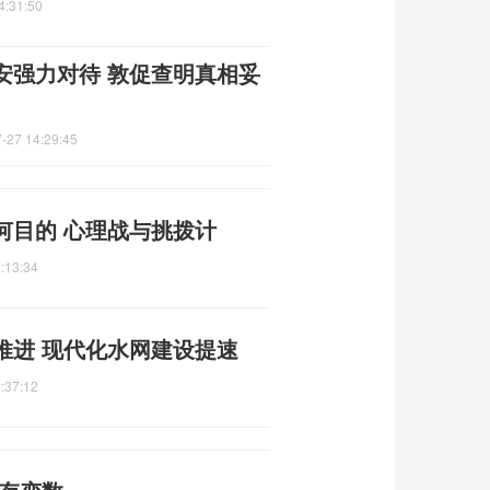
4:31:50
安强力对待 敦促查明真相妥
-27 14:29:45
何目的 心理战与挑拨计
:13:34
推进 现代化水网建设提速
:37:12