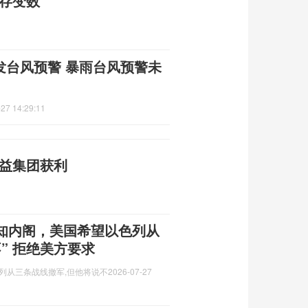
仍存变数
发台风预警 暴雨台风预警未
27 14:29:11
利益集团获利
知内阁，美国希望以色列从
” 拒绝美方要求
列从三条战线撤军,但他将说不
2026-07-27