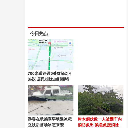
今日热点
700米道路设5处红绿灯引
热议 居民担忧加剧拥堵
游客在承德塞罕坝遇冰雹
树木倒伏致一人被困车内
立秋后首场冰雹来袭
消防救出 紧急救援消除触