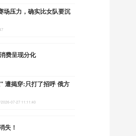
赛场压力，确实比女队要沉
47
金消费呈现分化
 遭揭穿:只打了招呼 俄方
呼
2026-07-27 11:11:40
时消失！