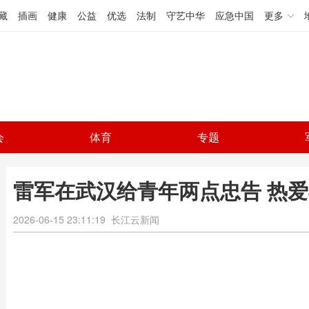
藏
插画
健康
公益
优选
法制
守艺中华
应急中国
更多
会
体育
专题
雷军在武汉给青年两点忠告 热
2026-06-15 23:11:19
长江云新闻