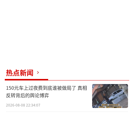
还是成功说服客户相信SpaceX的潜力，在猎鹰
1号首次成功发射前就拿下十几个订单。她的努
力帮助SpaceX在金融危机期间获得了NASA 16
亿美元的合同，挽救了公司。
格温不仅擅长业务开发，还善于处理人际
关系。她理解马斯克的性格特点，主动抚慰那
些被他影响的员工。如今，格温领导着22名高
热点新闻
管和2.2万名员工，负责星链、猎鹰火箭发射以
150元车上过夜费到底谁被做局了 真相
及星舰等项目。她的贡献使她成为全球科技女
反转背后的舆论博弈
性名人堂成员，并入选《福布斯》全球最具权
2026-08-08 22:34:07
势100位女性榜单。
格温和马斯克的合作模式是SpaceX成功的
关键。马斯克负责造梦，而格温则负责将这些