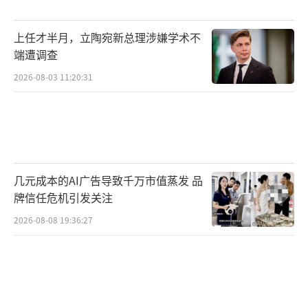
梦想变为现实。这个世界需要像马斯克这样的
上任才半月，立陶宛新总理涉嫌学术不
梦想家，也需要像格温这样脚踏实地的实干
端遭调查
家。
2026-08-03 11:20:31
（责任编辑：0882）
几元成本的AI广告导致千万市值蒸发 品
牌信任危机引发关注
2026-08-08 19:36:27