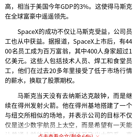
高，相当于美国今年GDP的3%。这使得马斯克
在全球富豪中遥遥领先。
SpaceX的成功不仅让马斯克受益，公司员
工也从中获益。据报道，SpaceX上市后，有44
00名员工成为百万富翁，其中400人身家超过1
亿美元。这些人包括技术人员、焊工和食堂员
工，他们在过去20多年里接受了低于市场行情
的薪水，换取了股票期权。
马斯克当天没有去纳斯达克敲钟，而是继
续在得州发射火箭。他在得州基地搭建了一个
与纽交所相似的场地，并表示公司的目标不仅
仅是送少数宇航员上太空，而是希望有一天能
让普通人前往月球、火星甚至飞出太阳系。真
点击查看全文(剩余
64
%)