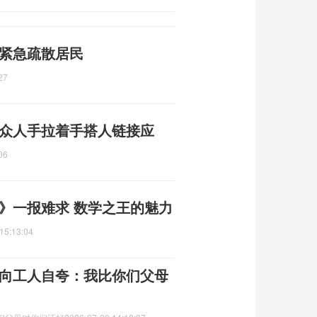
 紧急疏散居民
27
 众人手拉着手搭人链接应
06
》一报难求 数学之王的魅力
15:13:04
 向工人自夸：我比你们父母