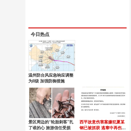
今日热点
温州防台风应急响应调整
为II级 加强防御措施
景区周边的“轮胎刺客”扎
西平故意伤害案嫌犯夏某
了谁的心 旅游信任受损
钢已被抓获 逃窜中再伤无