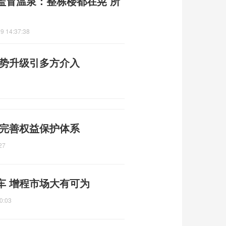
盖冒温泉：整栋楼都在晃 所
9 14:37:38
局势升级引多方介入
 完善权益保护体系
27
车 增程市场大有可为
0:03