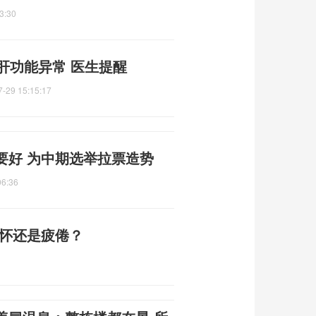
3:30
肝功能异常 医生提醒
7-29 15:15:17
要好 为中期选举拉票造势
06:36
缅怀还是疲倦？