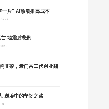
一片” AI热潮推高成本
:59:49
亡 地震后悲剧
35:59
金割韭菜，豪门富二代创业翻
大 逆境中的坚韧之路
3:30