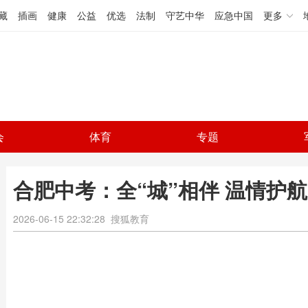
藏
插画
健康
公益
优选
法制
守艺中华
应急中国
更多
会
体育
专题
合肥中考：全“城”相伴 温情护
2026-06-15 22:32:28
搜狐教育