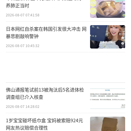
养肺正当时
2026-08-07 07:41:58
日本网红自杀案在韩国引发很大冲击 网
暴悲剧敲响警钟
2026-08-07 10:45:32
佛山通报笔试前13被淘汰后5名进体检
调查组已介入核查
2026-08-07 14:28:02
1岁宝宝碰坏纸巾盒 宝妈被索赔924元
网友热议赔偿合理性