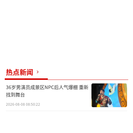
财务直接拒绝了：“车是你自己名下的，跟我
们公司没关系。”
王磊这才明白，自己可能被“套路”了。
他翻出当时和老板的聊天记录——对方只在微信
里口头承诺，没有书面协议，更没有盖章合
同。唯一能证明公司用车的，是几张停车场监
控截图和同事的证言。“我报警了，警方说这
热点新闻
是经济纠纷，建议走法律途径。”王磊苦笑
着，“可我连请律师的钱都快拿不出来了。”
36岁男演员成景区NPC后人气爆棚 重新
找到舞台
王磊的遭遇并非个案。近年来，员工“背
2026-08-08 08:50:22
贷”为公司买车买房的纠纷屡见不鲜。北京某
律所合伙人张律师分析：这类操作的本质是企
业将融资风险转嫁给员工。员工以个人名义贷