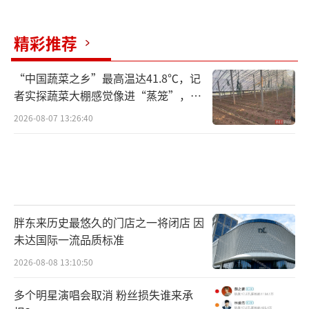
诺转正后退还。结果培训完就辞退，钱也打了
精彩推荐
水漂；公司以“内部股份”“项目分红”为诱
饵，让员工贷款投资公司项目。最终项目失败
“中国蔬菜之乡”最高温达41.8℃，记
或老板跑路，员工血本无归。
者实探蔬菜大棚感觉像进“蒸笼”，有
村民称只能凌晨两点起来干活
2026-08-07 13:26:40
如果你或身边朋友遇到了类似情况，张律
师给出了三条建议：千万不能停贷，停贷会导
致征信受损，后续维权更难。先借钱垫上，保
住征信；尽快整理微信聊天记录、通话录音、
银行流水、同事证言等，证明公司实际使用车
胖东来历史最悠久的门店之一将闭店 因
辆并承诺还款；向法院起诉公司，要求其承担
未达国际一流品质标准
还款责任或赔偿损失。如果能证明公司存在欺
2026-08-08 13:10:50
诈行为，还可以追究刑事责任。
多个明星演唱会取消 粉丝损失谁来承