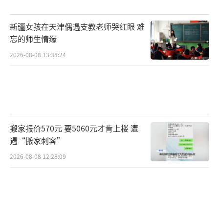
款，在法律上就是唯一的债务人。一旦公司断
供，银行只会找员工追债，征信受损的也是员
新疆女孩在天津偶遇支教老师哭红眼 难
工。更严重的是，如果公司以“购车”为名让
忘的师生情缘
员工贷款，却将车辆用于抵押或转卖，甚至根
2026-08-08 13:38:24
本不存在购车事实，可能涉嫌骗取贷款罪或合
同诈骗罪。“但现实中，员工很难取证。”张
律师说，“口头承诺没有法律效力，微信聊天
记录能否被法院采信也有争议。最好的办法是
搬家报价570元 要5060元才肯上楼 遭
签书面协议，约定双方权利义务。”
遇“搬家刺客”
类似王磊的情况，在中小微企业中并不少
2026-08-08 12:28:09
见。常见套路有三种：公司以“资金周转不
开”为由，让员工贷款买车买房，承诺公司还
贷。最后断供跑路，员工背债；公司要求新员
工贷款支付“培训费”或“入职保证金”，承