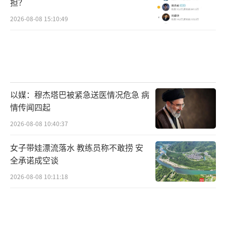
王磊的故事，是一个典型的“老实人吃
担？
亏”案例。他想在公司里表现得更好一点，想
2026-08-08 15:10:49
得到更多的信任和机会。结果呢？车没了，工
作没了，征信还黑了。这世上最亏的生意，就
是用真心换绝情。
（责任编辑：0882）
以媒：穆杰塔巴被紧急送医情况危急 病
情传闻四起
2026-08-08 10:40:37
女子带娃漂流落水 教练员称不敢捞 安
全承诺成空谈
2026-08-08 10:11:18