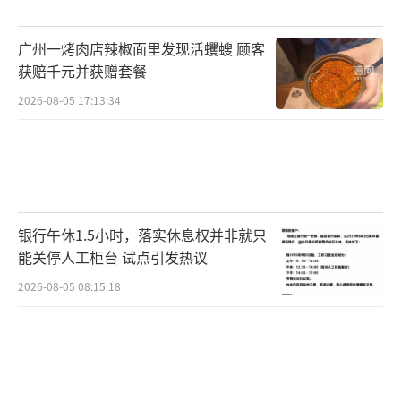
广州一烤肉店辣椒面里发现活蠼螋 顾客
获赔千元并获赠套餐
2026-08-05 17:13:34
银行午休1.5小时，落实休息权并非就只
能关停人工柜台 试点引发热议
2026-08-05 08:15:18