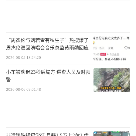
“周杰伦与刘若雪有私生子”热搜爆了
周杰伦巡回演唱会音乐总监黄雨勋回应
2026-08-05 18:24:20
小车被劝退23秒后塌方 巡查人员及时预
警
2026-08-06 09:01:48
非遗铸铁锅招学徒 月薪1.5万上2休1 传