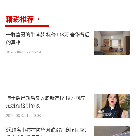
精彩推荐
一群富豪的牛津梦 标价108万 奢华背后
的真相
2026-08-05 22:46:49
博士后出轨后又入职新高校 校方回应
无缝衔接引争议
2026-08-05 15:00:03
近10名小孩在防坠网蹦跳？商场回应：