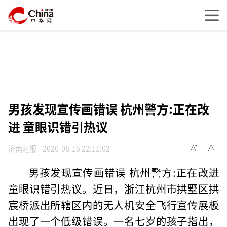
男孩发现宣传画错误 杭州警方:正在改
进 童眼识错引热议
济南时报
2026-06-15 22:11:02
男孩发现宣传画错误 杭州警方:正在改进
童眼识错引热议。近日，浙江杭州市拱墅区拱
宸桥派出所辖区内的无人机安全飞行宣传展板
出现了一个低级错误。一名七岁的孩子指出，