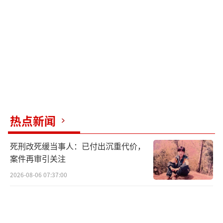
热点新闻
死刑改死缓当事人：已付出沉重代价，
案件再审引关注
2026-08-06 07:37:00