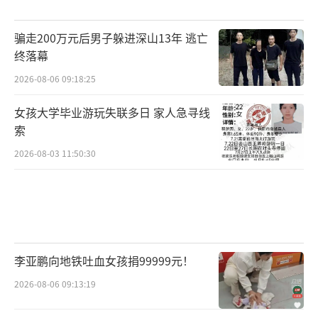
骗走200万元后男子躲进深山13年 逃亡
终落幕
2026-08-06 09:18:25
女孩大学毕业游玩失联多日 家人急寻线
索
2026-08-03 11:50:30
李亚鹏向地铁吐血女孩捐99999元！
2026-08-06 09:13:19