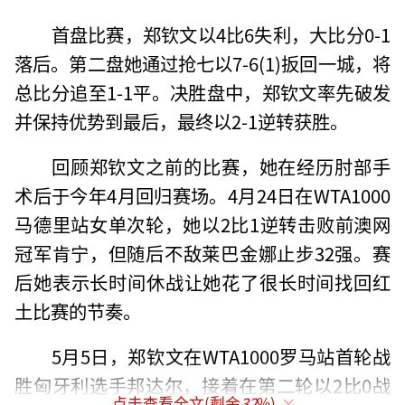
首盘比赛，郑钦文以4比6失利，大比分0-1
落后。第二盘她通过抢七以7-6(1)扳回一城，将
总比分追至1-1平。决胜盘中，郑钦文率先破发
并保持优势到最后，最终以2-1逆转获胜。
回顾郑钦文之前的比赛，她在经历肘部手
术后于今年4月回归赛场。4月24日在WTA1000
马德里站女单次轮，她以2比1逆转击败前澳网
冠军肯宁，但随后不敌莱巴金娜止步32强。赛
后她表示长时间休战让她花了很长时间找回红
土比赛的节奏。
5月5日，郑钦文在WTA1000罗马站首轮战
胜匈牙利选手邦达尔，接着在第二轮以2比0战
点击查看全文(剩余
32
%)