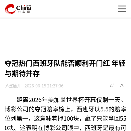
夺冠热门西班牙队能否顺利开门红 年轻
与期待并存
茅塞盾开
2026-06-15 21:27:36
距离2026年美加墨世界杯开幕仅剩一天。
博彩公司的夺冠赔率榜上，西班牙以5.5的赔率
位列第一，这意味着押100块，赢了只能拿回55
0块。这表明在博彩公司眼中，西班牙是最有可