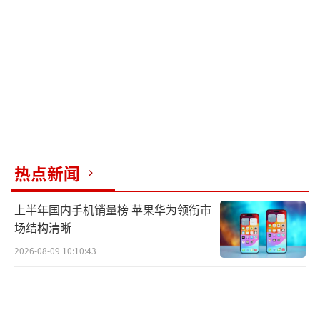
乎是独一档的存在。根据德转统计，西班牙队
的平均年龄为26.7岁，在所有参赛队里排第六
年轻。相比之下，法国27.0岁、英格兰27.1
岁、葡萄牙28.0岁、巴西29.2岁、阿根廷29.1
岁。这意味着西班牙不仅比法国、英格兰更年
轻，还比巴西、阿根廷整整年轻两岁多。两岁
的差距在足球场上意味着在世界杯扩军后多打
热点新闻
的那一轮淘汰赛中，西班牙球员比对手多跑一
段距离、少受一次伤病、多具备一份体能储备
上半年国内手机销量榜 苹果华为领衔市
的可能。
场结构清晰
2026-08-09 10:10:43
这种“年轻冠军”的剧本并非没有先例。2
024年欧洲杯上，正是这批年轻人为主体的西班
牙以7战全胜的战绩强势捧杯，队中涌现出亚马