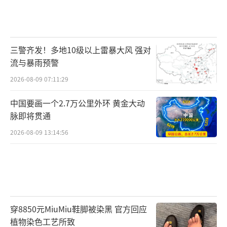
三警齐发！多地10级以上雷暴大风 强对
流与暴雨预警
2026-08-09 07:11:29
中国要画一个2.7万公里外环 黄金大动
脉即将贯通
2026-08-09 13:14:56
穿8850元MiuMiu鞋脚被染黑 官方回应
植物染色工艺所致