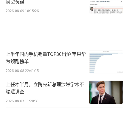
从赔率榜第一到平均年龄最年轻，从欧锦
隔空祝福
赛冠军到皇马零人入选，2026年的西班牙队身
2026-08-09 10:15:26
上有太多故事值得讲述。这是一支亲手推翻了
传统豪门选人逻辑的球队，是一支核心阵容大
多还不到27岁的球队，是一支被数据、算法和
真金白银共同推上领奖台预测榜首的球队。热
上半年国内手机销量TOP30出炉 苹果华
门不等于赢家，但当一个热门本身就是一个反
为领跑榜单
常识的存在时，它的故事已经足够吸引人继续
2026-08-08 22:41:15
看下去了。
上任才半月，立陶宛新总理涉嫌学术不
6月12日，世界杯大幕正式拉开。西班牙队
端遭调查
的首战将在6月16日对阵世界杯新军佛得角，从
2026-08-03 11:20:31
小组赛到淘汰赛的每一步，都将成为检验这
支“最年轻热门”含金量的试金石。
（责任编辑：z
x0001）