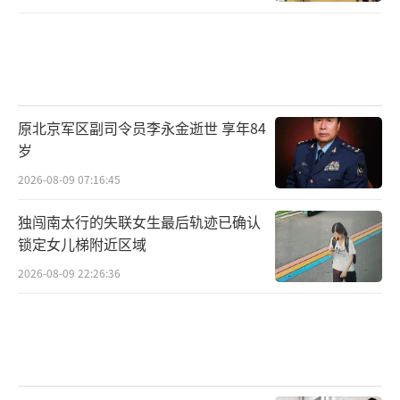
原北京军区副司令员李永金逝世 享年84
岁
2026-08-09 07:16:45
独闯南太行的失联女生最后轨迹已确认
锁定女儿梯附近区域
2026-08-09 22:26:36