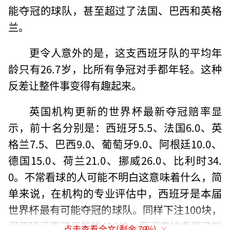
能夺冠的球队，甚至超过了法国、巴西和英格
兰。
更令人意外的是，这支西班牙队的平均年
龄只有26.7岁，比所有争冠对手都年轻。这种
反差让整件事变得有趣起来。
英国机构更新的世界杯最新夺冠赔率显
示，前十名分别是：西班牙5.5、法国6.0、英
格兰7.5、巴西9.0、葡萄牙9.0、阿根廷10.0、
德国15.0、荷兰21.0、挪威26.0、比利时34.
0。不常看球的人可能不明白这意味着什么，简
单来说，在机构的专业评估中，西班牙是本届
世界杯最有可能夺冠的球队。同样下注100块，
买西班牙赢了只能赚450块，而买库拉索赢了能
点击查看全文(剩余
79
%)