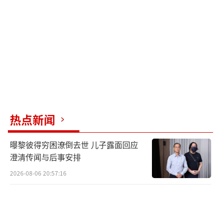
邦调查局(FBI)、美国国家航空航天局（NASA）
和美国国防部的53份文件和10张图片，此外还
有6段视频和3段NASA录音。自档案网站上个月
上线以来，访问量已超过17亿次。
UAP是美国政府目前使用的官方术语，指
包括UFO在内的出现在空中、太空、陆地、海
洋等区域暂时无法得到充分解释的异常现象。
热点新闻
相关档案存放于美国政府专门设立的网站WAR.
曝黎彼得穷困潦倒去世 儿子露面回应
GOV/UFO。
（责任编辑：0764）
澄清传闻与后事安排
2026-08-06 20:57:16