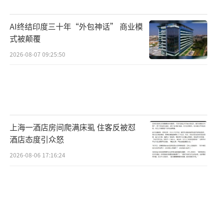
正。
AI终结印度三十年“外包神话” 商业模
对于消费者而言，车企涨价不一定是坏
式被颠覆
事。长期以来，价格战给消费者带来了极大的
2026-08-07 09:25:50
购车焦虑，频繁降价让消费者望而却步。而车
企的涨价潮打破了这种降价预期，让消费者看
到了价格稳定的信号，有助于重建消费信心。
同时，价格稳定也能为二手车市场提供清晰的
上海一酒店房间爬满床虱 住客反被怼
价格锚点，提升车辆保值率，形成新车与二手
酒店态度引众怒
车市场的良性循环。
2026-08-06 17:16:24
更重要的是，摆脱价格战的泥潭能让车企
将更多资源投入到技术研发、产品创新和服务
升级中，推动整个产业从价格竞争转向技术竞
争、品质竞争和服务竞争。只有当企业不再依