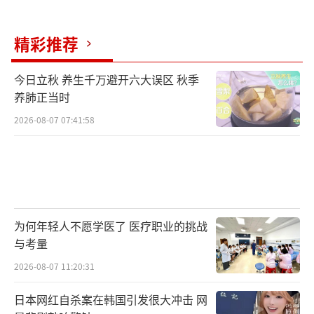
赖低价策略，而是通过提升核心竞争力来赢得
精彩推荐
市场，才能真正推动新能源汽车产业实现高质
量发展，为消费者提供更优质的产品和服务。
今日立秋 养生千万避开六大误区 秋季
（责任编辑：zhangxiaohua）
养肺正当时
2026-08-07 07:41:58
为何年轻人不愿学医了 医疗职业的挑战
与考量
2026-08-07 11:20:31
日本网红自杀案在韩国引发很大冲击 网