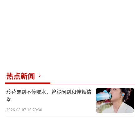
品牌则更多是被动跟随加小心试探，它们的用
户群体对价格敏感，涨价幅度必须控制在一个
微妙区间内。而低端市场如五菱、长安等主打
性价比的品牌几乎没有跟进涨价，因为低端市
场的消费者对价格最为敏感，涨价可能导致客
户流失。
成本倒逼效应也在持续加强。碳酸锂等电
热点新闻
池原材料成本攀升，车规级芯片价格反复震荡
上涨，都在不断吞噬车企的利润空间。在这种
玲花累到不停喝水，曾毅闲到和伴舞猜
双重挤压下，车企逐渐沦为了产业链中的弱势
拳
一方，面临着巨大的成本传导压力。如果不涨
2026-08-07 10:29:30
价，企业将面临现金流和正常运转的风险，甚
至难以保障研发投入和售后服务。因此，这波
涨价潮是对过去被扭曲的价格体系的一种修