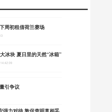
 下周初租借荷兰赛场
13
大冰块 夏日里的天然“冰箱”
 14:42:39
质量引争议
安强力对待 敦促查明真相妥