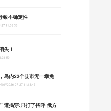
导致不确定性
-27 11:09:36
时消失！
4:31:50
吨，岛内22个县市无一幸免
会游行
2026-07-27 11:13:46
 遭揭穿:只打了招呼 俄方