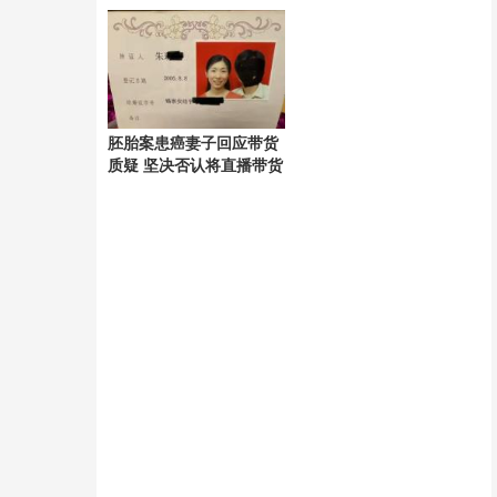
海
胚胎案患癌妻子回应带货
质疑 坚决否认将直播带货