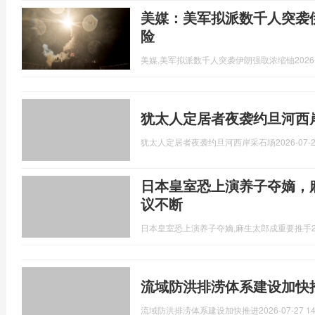
美媒：美军拟派数千人突袭
险
美媒,美军拟派数千人突袭伊朗强取浓缩铀
2026
犹太人定居者夜袭约旦河西
犹太人定居者夜袭约旦河西岸采石场
2026-07-2
日本皇室恐上演养子夺嫡，
议不断
日本皇室恐上演养子夺嫡,麻生太郎成重要推手
流域防洪排涝体系建设加快
流域防洪排涝体系建设加快推进
2026-07-27 14