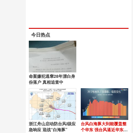
今日热点
命案嫌犯逃窜28年漂白身
份落户 真相追查中
浙江舟山启动防台风Ⅰ级应
台风白海豚大到能覆盖整
急响应 迎战“白海豚”
个华东 强台风逼近华东沿