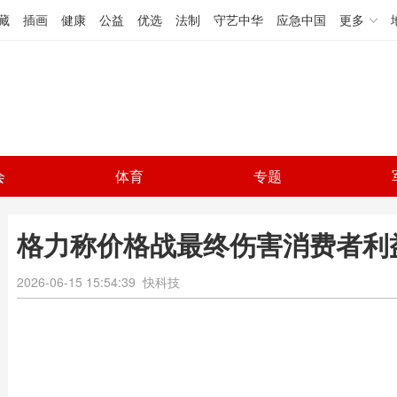
藏
插画
健康
公益
优选
法制
守艺中华
应急中国
更多
会
体育
专题
格力称价格战最终伤害消费者利
2026-06-15 15:54:39
快科技