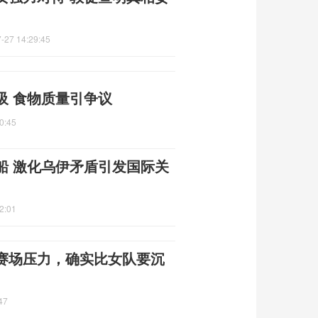
-27 14:29:45
吸 食物质量引争议
0:45
船 激化乌伊矛盾引发国际关
2:01
赛场压力，确实比女队要沉
47