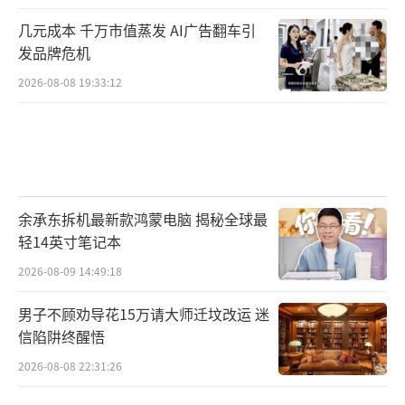
几元成本 千万市值蒸发 AI广告翻车引
发品牌危机
2026-08-08 19:33:12
余承东拆机最新款鸿蒙电脑 揭秘全球最
轻14英寸笔记本
2026-08-09 14:49:18
男子不顾劝导花15万请大师迁坟改运 迷
信陷阱终醒悟
2026-08-08 22:31:26