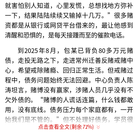
就害怕别人知道，心里发慌，总想找地方弥补
一下，结果陆陆续续又输掉十几万。”很多赌
资都是从银行或网贷平台借来的，最让他感到
清醒和恐惧的，是每天接踵而至的催款电话。
到2025年8月，包某已背负80多万元赌
债，走投无路之下，走进常州迁善反赌戒赌中
心，希望戒除赌瘾、回归正常生活。但戒赌过
程中，债务问题始终无法回避。中心负责人陈
涛坦言，赌博没有赢家，涉赌人员几乎没有不
欠外债的。“赌博的人谎话连篇，什么钱都敢
用，没有底线。债务压力每个家庭都有，一开
始我们是不管的。”但不处理好债务，学员很
点击查看全文(剩余
71
%)
难真正回归社会。为此，中心会引入一些社会