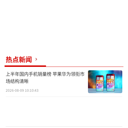
我又贷了20多万，凑了53万，说能把债务全部
平清。”然而，杨某某拿到钱后，仅向网贷机
构和银行还款27万元便失联了。包某不仅旧债
未清，又新增了20多万元债务。包某认为，杨
某某是戒赌中心介绍的，中心应承担相应责
任。陈涛对此表示：“出现这样的问题，我感
到非常痛苦。不能逃避，该我承担的责任我一
热点新闻
定承担。”但他也强调，中心只是中间人，杨
上半年国内手机销量榜 苹果华为领衔市
某某的失联与中心无关。
场结构清晰
江苏同与泽律师事务所主任李美柯分析，
2026-08-09 10:10:43
金融机构的贷款经评估后，确实可能作为不良
资产，通过四大资产管理公司及有资质的地方
资产公司按一定折扣处置，资产公司也可与债
务人协商打折处理。至于杨某某的行为是否涉