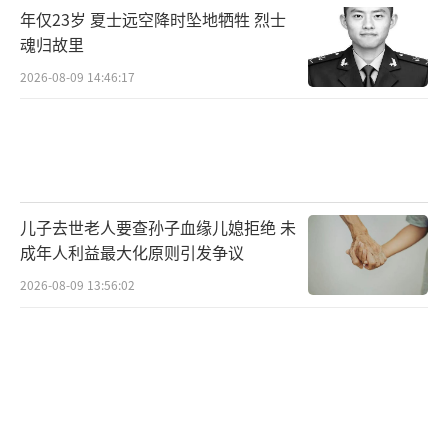
年仅23岁 夏士远空降时坠地牺牲 烈士
嫌诈骗，律师指出，包某作为债务人委托杨某
魂归故里
某与金融机构协商打折还款，属于委托代理行
2026-08-09 14:46:17
为，合同中并无一次性打包买断债务的约定，
本质上仍是劳务代理，属于民事行为，尚不构
成诈骗。律师提醒，赌博害人害己，无论对个
人、家庭还是社会都有百害而无一利，及早收
手、迷途知返才是正道。包某也现身说
儿子去世老人要查孙子血缘儿媳拒绝 未
法：“希望看到这条视频的人，赌博这个东西
成年人利益最大化原则引发争议
绝对不能碰，害人害己。我欠的不止网贷，还
2026-08-09 13:56:02
连累了亲戚朋友，钱都还不上，危害非常
大。”
目前，包某和常州迁善反赌戒赌中心正在
全力寻找杨某某的下落，以尽量减少经济损