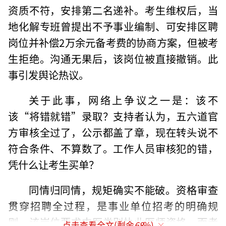
资质不符，安排第二名递补。考生维权后，当
地化解专班曾提出不予事业编制、可安排区聘
岗位并补偿2万余元备考费的协商方案，但被考
生拒绝。沟通无果后，该岗位被直接撤销。此
事引发舆论热议。
关于此事，网络上争议之一是：该不
该“将错就错”录取？支持者认为，五六道官
方审核全过了，公示都盖了章，现在转头说不
符合条件、不算数了。工作人员审核犯的错，
凭什么让考生买单？
同情归同情，规矩确实不能破。资格审查
贯穿招聘全过程，是事业单位招考的明确规
则。该岗位要求中医类别执业医师资格，而考
点击查看全文(剩余
68
%)