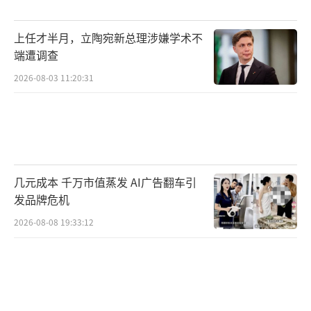
待后续招录，并且就考生的直接备考成本、误
工损失等进行合理经济补偿。同时正视审核失
上任才半月，立陶宛新总理涉嫌学术不
职、追责相关人员。守住资质红线是对公共利
端遭调查
益负责，弥补个体损失是对行政诚信负责，二
2026-08-03 11:20:31
者并行不悖，才算真正把错改到位。
当地偏要绕开正道，从口头通知到违规递
补，再到最终撤岗，一步步把小事拖大。这种
回避责任的“一撤了之”，本质是行政懒政，
几元成本 千万市值蒸发 AI广告翻车引
最终损耗的是公职招考的公信力。出错不可
发品牌危机
怕，可怕的是不敢认账、不肯按规矩纠错，宁
2026-08-08 19:33:12
可一错再错，让考生和公众对招考公平产生质
疑。
（责任编辑：zhangxiaohua）