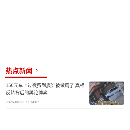
招聘公告已明确岗位空额不予递补，这是面向
所有报考者的招考承诺，具备规则约束力。如
果说审核失守是工作疏忽，擅自安排第二名递
补就是公然打破公开约定。审核出错已经损害
了招考严谨性，再自行推翻公告安排递补等于
亲手消解招考公平的底线。原本只是单一的工
作失误，至此演变成了主动的规则失信，让事
热点新闻
件性质彻底变味。
150元车上过夜费到底谁被做局了 真相
面对争议，当地没有选择正面纠错，反而
反转背后的舆论博弈
直接撤销整个岗位，看似息事宁人，实则是用
2026-08-08 22:34:07
新的错误掩盖旧的失误。合情合理合规的纠错
应该是：向考生出具正式书面告知，说明资质
认定依据，严格执行不递补规则，岗位空缺留