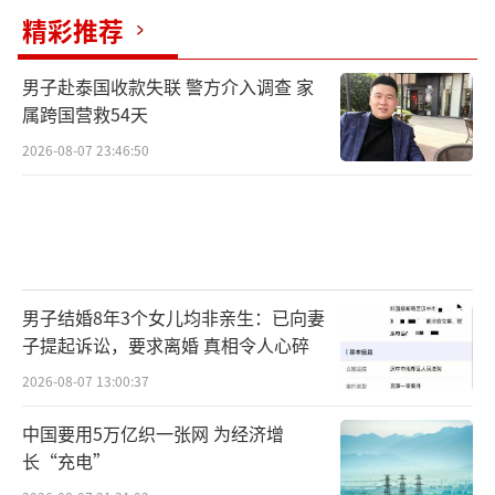
精彩推荐
不少企退老人心里犯嘀咕：按时交了一辈
男子赴泰国收款失联 警方介入调查 家
属跨国营救54天
子社保，为啥待遇偏低？
2026-08-07 23:46:50
男子结婚8年3个女儿均非亲生：已向妻
子提起诉讼，要求离婚 真相令人心碎
2026-08-07 13:00:37
中国要用5万亿织一张网 为经济增
长“充电”