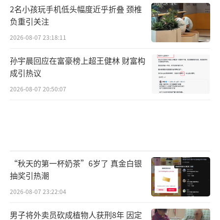
这不是当下的社保不公，而是早年养老制
2名小孩玩手机低头幅度近乎折叠 颈椎
度转轨过程中，形成的历史遗留问题。
负重引关注
2026-08-07 23:18:11
孙宇晨回应在富豪榜上超王健林 财富构
成引热议
2026-08-07 20:50:07
“秋天的第一杯奶茶”6岁了 真金白银
抽奖引热潮
2026-08-07 23:22:04
男子将外卖员砍成植物人获刑8年 因定
看懂这个逻辑，少纠结、少焦虑，参保也