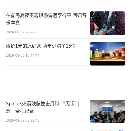
在青岛夏夜麦霸现场偶遇李行亮 回归音
乐本真
2026-08-07 22:22:00
涨价1元的冰红茶 两年少赚了15亿
2026-08-06 15:44:44
SpaceX火箭残骸撞击月球 “无锡制
很多人不了解养老制度变迁，只看当下落
造”全程记录
差，难免心里不平衡。
2026-08-07 08:32:45