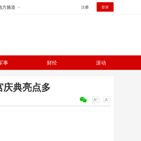
地方频道
注册
登录
军事
财经
滚动
白宫庆典亮点多
关键词：