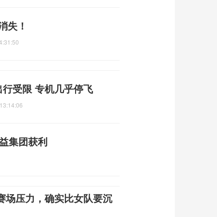
时消失！
4:31:50
出行受限 专机几乎停飞
13:14:06
利益集团获利
赛场压力，确实比女队要沉