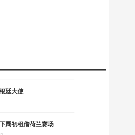
阿根廷大使
 下周初租借荷兰赛场
13