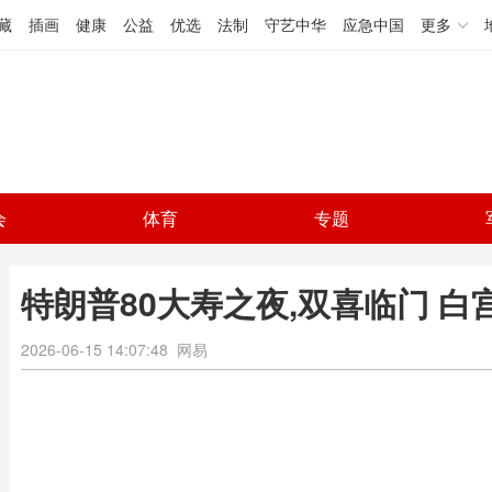
藏
插画
健康
公益
优选
法制
守艺中华
应急中国
更多
会
体育
专题
特朗普80大寿之夜,双喜临门 
2026-06-15 14:07:48
网易