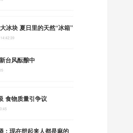
大冰块 夏日里的天然“冰箱”
 14:42:39
 新台风酝酿中
05
吸 食物质量引争议
0:45
蟒：现在想起来人都是麻的