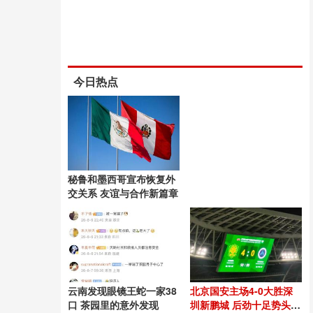
今日热点
秘鲁和墨西哥宣布恢复外
交关系 友谊与合作新篇章
云南发现眼镜王蛇一家38
北京国安主场4-0大胜深
口 茶园里的意外发现
圳新鹏城 后劲十足势头良