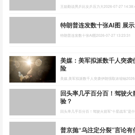
王励勤说男乒比女乒压力大
2026-07-27 14:38:
特朗普连发数十张AI图 展示
特朗普连发数十张AI图
2026-07-27 13:23:31
美媒：美军拟派数千人突袭
险
美媒,美军拟派数千人突袭伊朗强取浓缩铀
2026
回头率几乎百分百！驾驶火
验？
回头率几乎百分百！驾驶火箭军“十星战车”是
普京抛“乌注定分裂”言论有