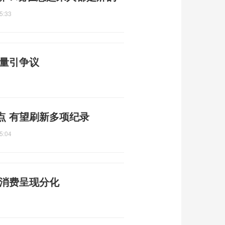
5:33
质量引争议
点 有望刷新多项纪录
5:04
金消费呈现分化