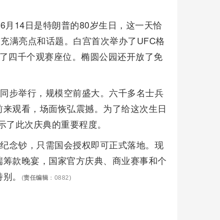
6月14日是特朗普的80岁生日，这一天恰
动充满亮点和话题。白宫首次举办了UFC格
置了四千个观赛座位。椭圆公园还开放了免
也同步举行，规模空前盛大。六千多名士兵
前来观看，场面恢弘震撼。为了给这次生日
示了此次庆典的重要程度。
元纪念钞，只需国会授权即可正式落地。现
端筹款晚宴，国家官方庆典、商业赛事和个
特别。
(
责任编辑
：0882)