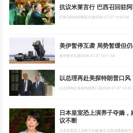
抗议米莱言行 巴西召回驻
巴西召回驻阿根廷大使
2026-07-27 14:47:02
美伊暂停互袭 局势暂缓但
美伊暂停互袭
2026-07-27 13:11:53
以总理再赴美探特朗普口风
以总理再赴美探特朗普口风
2026-07-27 14:30:
日本皇室恐上演养子夺嫡，
议不断
日本皇室恐上演养子夺嫡,麻生太郎成重要推手