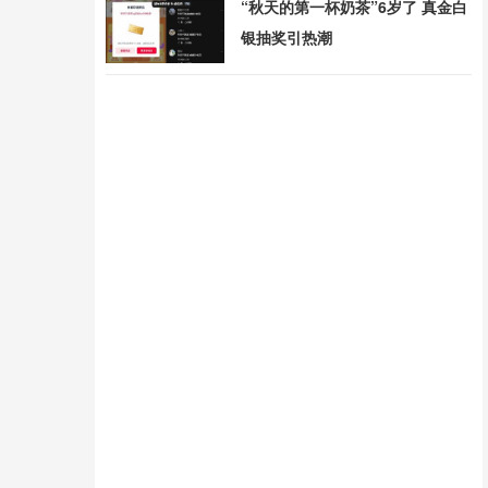
“秋天的第一杯奶茶”6岁了 真金白
银抽奖引热潮