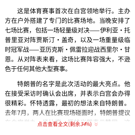
这是体育赛事首次在白宫领地举行。主办
方在户外搭建了专门的比赛场地。当晚安排了
七场比赛，包括一场轻量级对决——伊利亚·托
普里亚对阵贾斯汀·盖奇，以及一场重量级临
时冠军战——亚历克斯·佩雷拉迎战西里尔·甘
恩。从对阵表来看，这场比赛阵容强大，不逊
色于任何其他大型赛事。
特朗普的名字是此次活动的最大亮点。他
在接受采访时确认会出席，并表示白宫会办得
很精彩。怀特透露，最初的想法来自特朗普。
去年7月，两人在比赛现场碰面时，特朗普提议
在白宫举办一场比赛，怀特当即表示赞同。这
点击查看全文(剩余
34
%)
次对话最终促成了这场具有双重纪念意义的活