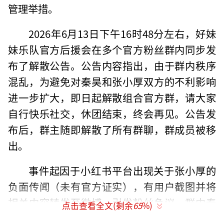
管理举措。
2026年6月13日下午16时48分左右，好妹
妹乐队官方后援会在多个官方粉丝群内同步发
布了解散公告。公告内容指出，由于群内秩序
混乱，为避免对秦昊和张小厚双方的不利影响
进一步扩大，即日起解散组合官方群，请大家
自行快乐社交，休团结束，终会再见。公告发
布后，群主随即解散了所有群聊，群成员被移
出。
事件起因于小红书平台出现关于张小厚的
负面传闻（未有官方证实），有用户截图并将
相关内容转发至微博，引发粉丝争议。群内秦
点击查看全文(剩余
65
%)
昊的唯粉据此对张小厚进行讨伐，部分理智粉