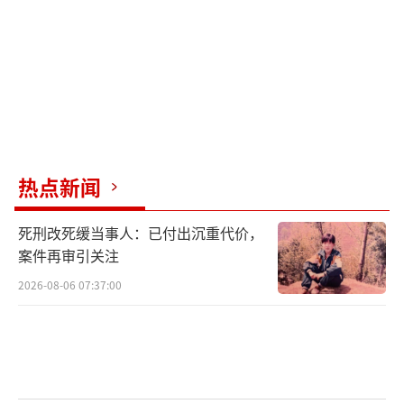
好妹妹乐队此前已处于“休团”状态，成
员秦昊与张小厚各自进行个人活动，这一背景
使粉丝群体对两人的关系发展格外敏感。休团
期的信息缺失加剧了唯粉阵营之间的相互猜疑
和不信任，群内一旦出现负面信息，极易被放
大解读并引发冲突。后援会解散群聊时特别注
热点新闻
明“休团结束，终会再见”，也从侧面印证了
死刑改死缓当事人：已付出沉重代价，
休团期间粉丝内部矛盾的积累程度。
案件再审引关注
后援会判断，混乱的群聊秩序若持续，不
2026-08-06 07:37:00
仅会伤害秦昊与张小厚双方的形象与感情，也
将损害普通听众对乐队的整体观感。在短期无
法有效平息争吵、内部对立已公开化的情况
下，后援会选择通过解散群聊来强行切断冲突