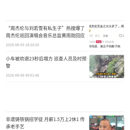
“周杰伦与刘若雪有私生子”热搜爆了
周杰伦巡回演唱会音乐总监黄雨勋回应
2026-08-05 18:24:20
小车被劝退23秒后塌方 巡查人员及时预
警
2026-08-06 09:01:48
非遗铸铁锅招学徒 月薪1.5万上2休1 传
承老手艺