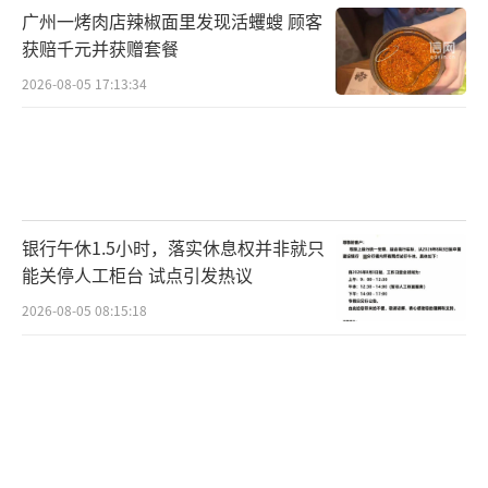
广州一烤肉店辣椒面里发现活蠼螋 顾客
的线上阵地，为后续重组或更长期的运营调整
获赔千元并获赠套餐
争取空间。部分粉丝事后表示，后援会本可在
2026-08-05 17:13:34
更早阶段通过道歉或管理介入来化解危机，但
其失职在先，最终导致了群聊解散这一结局。
（责任编辑：0882）
银行午休1.5小时，落实休息权并非就只
能关停人工柜台 试点引发热议
2026-08-05 08:15:18