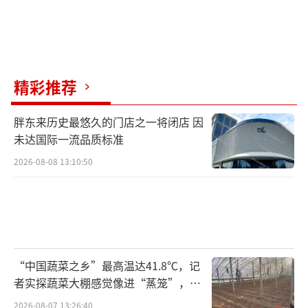
精彩推荐
胖东来历史最悠久的门店之一将闭店 因
未达国际一流品质标准
2026-08-08 13:10:50
“中国蔬菜之乡”最高温达41.8℃，记
者实探蔬菜大棚感觉像进“蒸笼”，有
村民称只能凌晨两点起来干活
2026-08-07 13:26:40