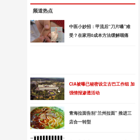
频道热点
中医小妙招：甲流后“刀片嗓”难
受？在家用0成本方法缓解咽痛
CIA被曝已秘密设立古巴工作组 加
强情报渗透活动
青海拉面告别“兰州拉面” 推进三
店合一转型