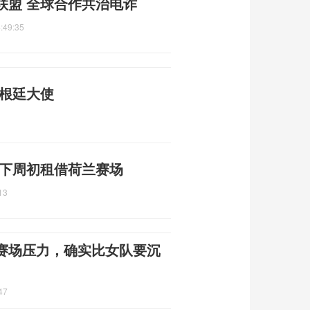
联盟 全球合作共治电诈
:49:35
阿根廷大使
 下周初租借荷兰赛场
13
赛场压力，确实比女队要沉
47