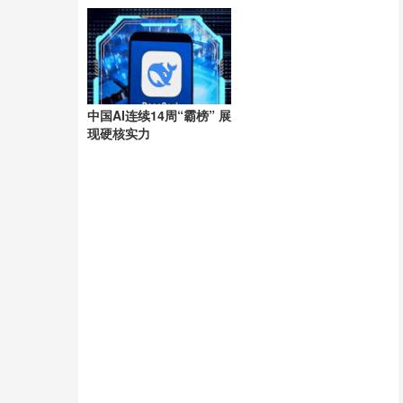
洲
中国AI连续14周“霸榜” 展
现硬核实力