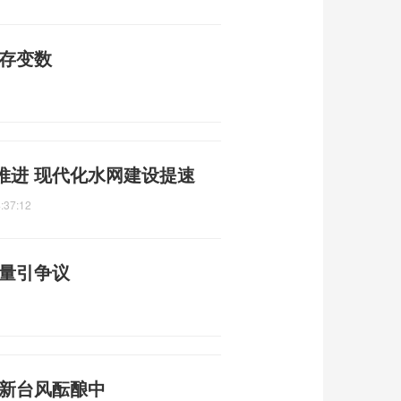
仍存变数
推进 现代化水网建设提速
:37:12
质量引争议
 新台风酝酿中