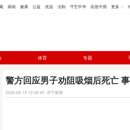
藏
插画
健康
公益
优选
法制
守艺中华
应急中国
更多
会
体育
专题
警方回应男子劝阻吸烟后死亡 
2026-06-15 12:45:45
济宁新闻