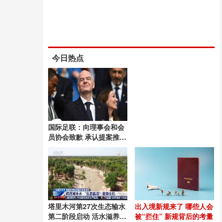
今日热点
国际足联：向理事会和会
员协会致歉 承认提案推进
失误
塔里木河第27次生态输水
出入境新规来了 哪些人会
第二阶段启动 活水滋养绿
被“拦住” 新规背后的考量