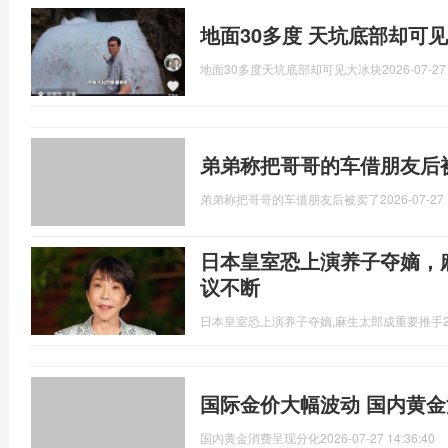
地面30多度 天坑底部却可见
地面30多度天坑底部却可见大冰块
2026-07-27
弟弟称把哥哥的车借朋友后
弟弟称把哥哥的车借朋友后被卖了
2026-07-27 
日本皇室恐上演养子夺嫡，
议不断
日本皇室恐上演养子夺嫡,麻生太郎成重要推手
国际金价大幅波动 国内黄
国内黄金消费呈现分化
2026-07-27 14:36:40