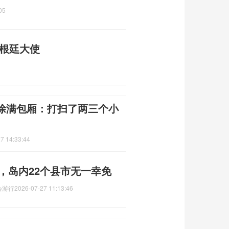
05
阿根廷大使
涂满包厢：打扫了两三个小
7 14:33:44
吨，岛内22个县市无一幸免
会游行
2026-07-27 11:13:46