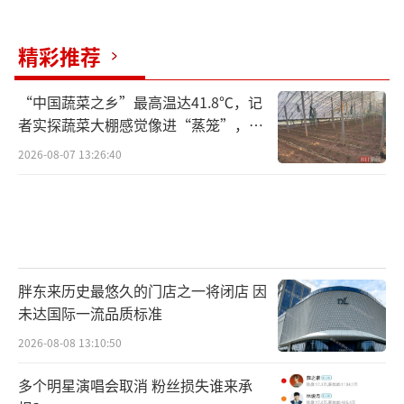
精彩推荐
“中国蔬菜之乡”最高温达41.8℃，记
者实探蔬菜大棚感觉像进“蒸笼”，有
村民称只能凌晨两点起来干活
2026-08-07 13:26:40
胖东来历史最悠久的门店之一将闭店 因
未达国际一流品质标准
2026-08-08 13:10:50
多个明星演唱会取消 粉丝损失谁来承