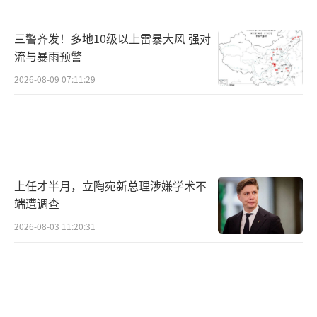
美国海军陆战队中尉柯强曾是雅礼中学教
师，实际上是一名情报人员。他以拍照为由从
三警齐发！多地10级以上雷暴大风 强对
蔡季襄手中骗走了帛书，并偷偷运回美国。此
流与暴雨预警
后，这份国宝在美国流浪了79年，多次流转于
2026-08-09 07:11:29
博物馆和收藏家之间。直到2025年5月18日凌
晨3时55分，帛书的二三卷才抵达北京首都国际
机场，正式回归祖国。第一卷仍被美国赛克勒
基金会持有，追索工作仍在进行中。
上任才半月，立陶宛新总理涉嫌学术不
许多国宝因战乱或法制不健全等原因流失
端遭调查
海外，要使其回归需经历繁复的工作，耗费大
2026-08-03 11:20:31
量资金，并依赖政治和文化实力的影响。这是
一项艰巨的任务。
（责任编辑：0882）