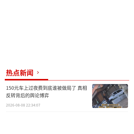
等神话，与《山海经》内容相互呼应，对研究
祖先文明发展具有重要意义。
抗日战争期间，长沙发生多起盗墓事件。1
942年9月，四名盗墓贼从一座战国楚墓中盗掘
出子弹库帛书。盗墓者并不知道其价值，将其
当作废品送给了一位古董商。文物收藏家蔡季
襄得知消息后买下了帛书，并对其进行了装裱
热点新闻
保护。日军侵入长沙时，蔡季襄带着家人逃
难，始终随身携带一只装有帛书的铁桶。不幸
150元车上过夜费到底谁被做局了 真相
的是，他的妻子和女儿不堪凌辱跳水自尽。悲
反转背后的舆论博弈
痛中的蔡季襄逃到湘西后，撰写了《晚周缯书
2026-08-08 22:34:07
考证》，首次向世人披露了子弹库帛书的内容
与研究。