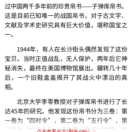
过中国两千多年前的珍贵帛书——子弹库帛书。
这是目前已知唯一的战国帛书，对于古文字、
文献及学术史研究具有巨大价值，堪称国宝之
一。
1944年，有人在长沙街头偶然发现了这份
宝贝。当时正值战乱，无人保护，两年后它神
秘消失，最终在美国博物馆展出。辗转几十年
后，一个旧鞋盒盖揭开了其战火中漂泊的真
相。
北京大学李零教授对子弹库帛书进行了长
达45年的研究。他发现这份帛书分为三卷：第
一卷为“四时令”，第二卷为“五行令”，第
三卷为“攻守占”。其中第一卷相对完整，其
点击查看全文(剩余
69
%)