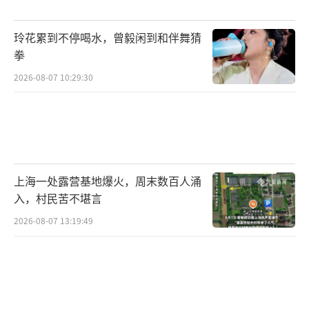
少“养生馆”在暗中“排毒”，还有多少老人
在被“酱油”蒙蔽、掏出自己的全身家当？能
玲花累到不停喝水，曾毅闲到和伴舞猜
否在警方打击之前，对养生类场馆逐一排查，
拳
不让骗术得逞？
2026-08-07 10:29:30
养生馆的生，应该是生活、生命，而不是
打老人生计的歪主意。“酱油排毒”的闹剧，
该收场了。
（责任编辑：0882）
上海一处露营基地爆火，周末数百人涌
入，村民苦不堪言
2026-08-07 13:19:49