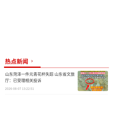
不仅要承受经济和心理的双重打击，还可能耽
误科学的治疗时机，影响身体健康。此次北京
警方刑拘30余名犯罪嫌疑人，是对骗子的迎头
痛击，但清理“套路养生馆”不可能一蹴而
就。多年来“养生馆”诈骗老年人的案件时有
发生。有的以治疗疾病、强身健体的噱头吸引
老年人购买产品，实际上没有任何疗效；有的
将“三无”美容精油包装为医疗保健品，宣称
热点新闻
用了精油就能油到病除，诱导老人充值几十万
山东菏泽一件元青花杯失踪 山东省文旅
元；有的以提供免费旅游和免费医疗为诱饵，
厅：已受理相关投诉
吸纳老年人缴纳会费，进而套取国家医保基
2026-08-07 13:22:51
金。封了这一家“养生馆”，又冒出另一家。
以相似的话术、相似的套路、相似的手法榨干
老人积蓄，为什么能够频频得逞？还有多