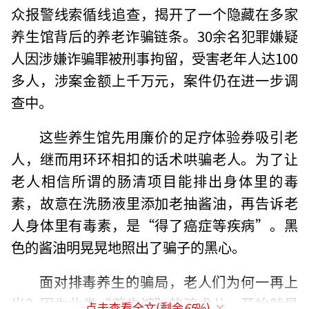
众报警线索循线追查，揭开了一个隐藏在多家
养生馆背后的养老诈骗链条。30余名犯罪嫌疑
人因涉嫌诈骗罪被刑事拘留，受害老年人达100
多人，涉案金额上千万元，案件仍在进一步调
查中。
这些养生馆先用廉价的足疗体验券吸引老
人，继而用环环相扣的话术哄骗老人。为了让
老人相信所谓的肠清项目能排出身体里的毒
素，故意在洗肠液里添加老抽酱油，再告诉老
人身体里有毒素，是“得了癌症等疾病”。黑
色的酱油明晃晃地照出了骗子的黑心。
面对排毒养生的骗局，老人们为何一再上
当？因为此类“养生馆”的骗术从一开始就是
点击查看全文(剩余
65
%)