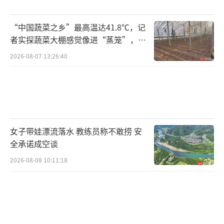
（责任编辑：0882）
“中国蔬菜之乡”最高温达41.8℃，记
者实探蔬菜大棚感觉像进“蒸笼”，有
村民称只能凌晨两点起来干活
2026-08-07 13:26:40
女子带娃漂流落水 教练员称不敢捞 安
全承诺成空谈
2026-08-08 10:11:18