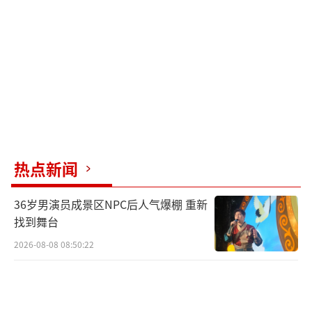
目前，广东、广西已出现特大暴雨，局地
降雨量超过600毫米，且未来三天降雨还将持
续，暴雨致灾风险高。需特别注意防范持续降
雨可能引发的山洪、地质灾害、中小河流洪水
和城市暴雨积涝。广东汕尾、揭阳等已出现积
涝的城镇，应尽快转移低洼地带的群众。降雨
时段前后应避免前往山区、河道等地质灾害隐
热点新闻
患点，注意防范强降雨和局地短时雷暴大风的
36岁男演员成景区NPC后人气爆棚 重新
不利影响。
找到舞台
如遇暴雨洪涝突发情况，不慎被困，如何
2026-08-08 08:50:22
脱离险境？自救方法包括寻找高地避险，尽量
远离河流、水库等水域，避免进入地下通道或
涵洞，及时向救援人员求助。