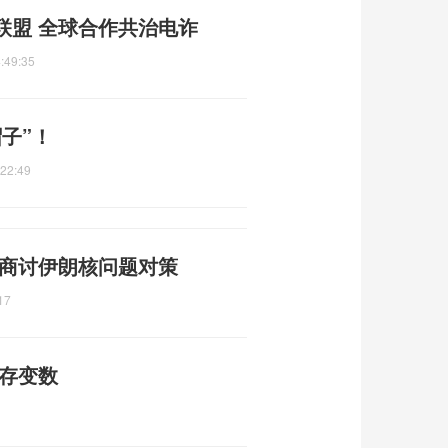
联盟 全球合作共治电诈
:49:35
子”！
:22:49
 商讨伊朗核问题对策
17
仍存变数