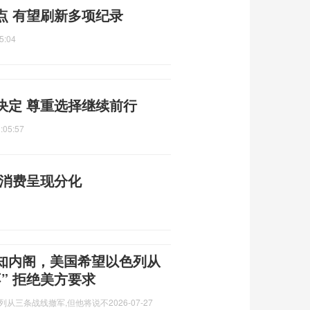
点 有望刷新多项纪录
5:04
决定 尊重选择继续前行
:05:57
金消费呈现分化
知内阁，美国希望以色列从
” 拒绝美方要求
列从三条战线撤军,但他将说不
2026-07-27