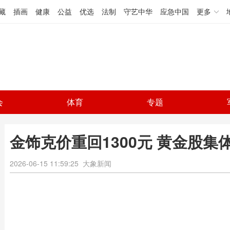
藏
插画
健康
公益
优选
法制
守艺中华
应急中国
更多
会
体育
专题
金饰克价重回1300元 黄金股集
2026-06-15 11:59:25
大象新闻