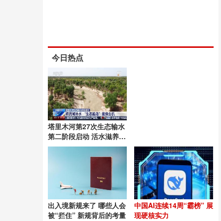
今日热点
塔里木河第27次生态输水
第二阶段启动 活水滋养绿
洲
出入境新规来了 哪些人会
中国AI连续14周“霸榜” 展
被“拦住” 新规背后的考量
现硬核实力