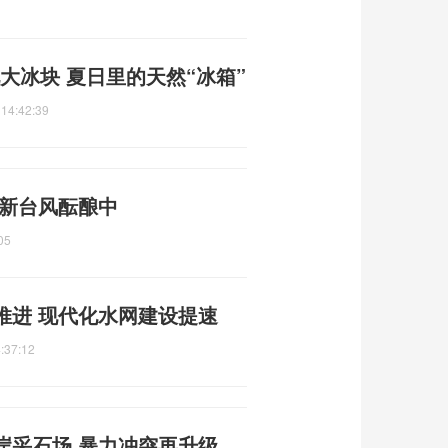
大冰块 夏日里的天然“冰箱”
 14:42:39
 新台风酝酿中
05
推进 现代化水网建设提速
:37:12
岸采石场 暴力冲突再升级