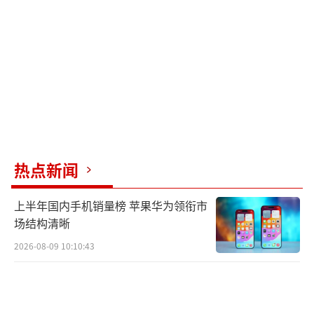
购20盒“李时珍1518蕲艾香灸”，使用一周后
出现嗓子发痒、疼痛等不适症状。他向商家申
请十倍赔偿，尚未得到支持。记者在淘宝、抖
音等电商平台上发现，同款产品仍在售卖，且
销量不低。
黄医生指出，吸食艾草制品对身体有害，
与香烟危害健康的原理相同。艾草、草本植物
热点新闻
燃烧产生的有害物质会刺激咽喉、气管、肺
上半年国内手机销量榜 苹果华为领衔市
部，诱发干咳、咽干、气道炎症，长期吸入会
场结构清晰
损伤肺组织，增加呼吸系统疾病风险。此外，
2026-08-09 10:10:43
人参、虫草、藏红花、三七等原料经高温燃烧
后有效成分大多被破坏、分解，不会随烟雾被
人体吸收，反而会加重呼吸道、心肺负担。