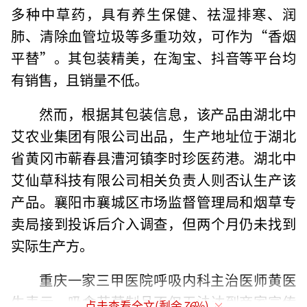
多种中草药，具有养生保健、祛湿排寒、润
肺、清除血管垃圾等多重功效，可作为“香烟
平替”。其包装精美，在淘宝、抖音等平台均
有销售，且销量不低。
然而，根据其包装信息，该产品由湖北中
艾农业集团有限公司出品，生产地址位于湖北
省黄冈市蕲春县漕河镇李时珍医药港。湖北中
艾仙草科技有限公司相关负责人则否认生产该
产品。襄阳市襄城区市场监督管理局和烟草专
卖局接到投诉后介入调查，但两个月仍未找到
实际生产方。
重庆一家三甲医院呼吸内科主治医师黄医
生表示，吸食艾草制品不仅无法达到商家宣传
点击查看全文(剩余
76
%)