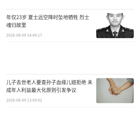
对于商家宣传的功效，黄医生表示，呼吸
年仅23岁 夏士远空降时坠地牺牲 烈士
道吸入烟雾只会伤肺、加重肺燥、刺激气道，
魂归故里
不存在“润肺”作用；祛湿、散寒是中医外治
2026-08-09 14:46:17
的作用，吸入烟雾无法实现体内祛湿排寒；现
代医学没有“血管垃圾”这一正规概念，烟雾
中的有害物质反而会损伤血管内皮、影响血脂
代谢，只会伤害血管，绝无清理作用。
儿子去世老人要查孙子血缘儿媳拒绝 未
记者探访发现，中艾公司的注册地址已从
成年人利益最大化原则引发争议
木桥村搬走，当地村民也不知晓该公司。在蕲
2026-08-09 13:56:02
春县的探访中，部分商家称没有售卖过该产
品，有商家则称仓库里有存货，只按条出售，
且“平时只卖给熟人”。商铺经营者表示，这
种产品其实是打了“擦边球”，以香炙的名义