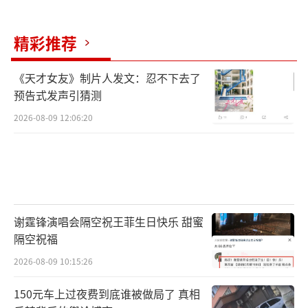
生产的，严格意义上该产品是不能生产也不能
销售的。
精彩推荐
徐先生早在今年4月就向襄阳市场监管部门
《天才女友》制片人发文：忍不下去了
和烟草部门进行了举报，但至今仍未找到实际
预告式发声引猜测
生产方。襄阳市樊城区市场监管局表示，因消
2026-08-09 12:06:20
费者提供的产品包装信息显示生产地址位于黄
冈市蕲春县，已将线索转给蕲春县市场监管
局，目前尚未接到反馈。
近年来，“茶烟”等类烟产品问题频现，
谢霆锋演唱会隔空祝王菲生日快乐 甜蜜
这些产品往往缺乏强制标准，用料成分不明、
隔空祝福
安全隐患突出、侵权行为频现。烟草部门及公
2026-08-09 10:15:26
安机关曾多次打击处理此类产品。黄医生提
150元车上过夜费到底谁被做局了 真相
醒，点燃吸食艾草或草本烟雾会对人体呼吸系