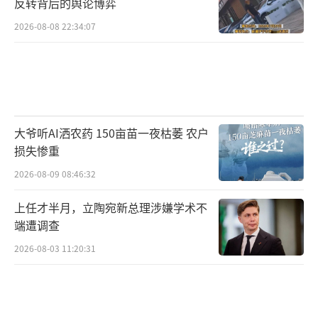
反转背后的舆论博弈
统、心血管系统造成明确伤害，这类产品所宣
2026-08-08 22:34:07
传的祛湿、润肺、清血管等功效都属于虚假夸
大宣传，没有科学与医学依据支撑，不建议任
何人使用。
（责任编辑：0882）
大爷听AI洒农药 150亩苗一夜枯萎 农户
损失惨重
2026-08-09 08:46:32
上任才半月，立陶宛新总理涉嫌学术不
端遭调查
2026-08-03 11:20:31