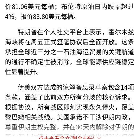
价81.06美元每桶；布伦特原油日内跌幅超过
4%，报价83.80美元每桶。
特朗普在个人社交平台上表示，霍尔木兹
海峡将在周五正式签署协议后全面开放。这条
承担全球近三分之一石油海运贸易的关键航道
的通行不确定性被消除，全球能源供应链稳定
性显著提升。
伊美双方达成的谅解备忘录草案包含14项
条款，涵盖了此前双方所有分歧的核心诉求。
根据协议，所有战区即刻实现永久停火，覆盖
黎巴嫩相关战线。美国承诺不干涉伊朗内政，
尊重伊朗主权完整，并在30天内解除对伊朗的
所有海上封锁。美国还将分批撤出部署在伊朗
点击查看全文(剩余
57
%)