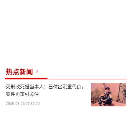
谈判启动后，伊朗此前被冻结的240亿美元
资产将分批解冻，其中半数资金需在谈判开始
前拨付给伊朗。双方将设立专属的协议执行监
督机制，最终成型的落地协议将提交联合国安
理会以决议形式确认。协议生效的前提条件是
伊朗半数被冻结资产完成解冻、石油相关制裁
全部暂停、海上封锁完全解除。后续最终谈判
热点新闻
将围绕浓缩材料与铀浓缩活动处置、制裁解除
及伊朗经济重建方案推进，导弹研发计划和地
死刑改死缓当事人：已付出沉重代价，
区抵抗组织支持相关议题将被排除在外。
案件再审引关注
（责任
2026-08-06 07:37:00
编辑：0882）