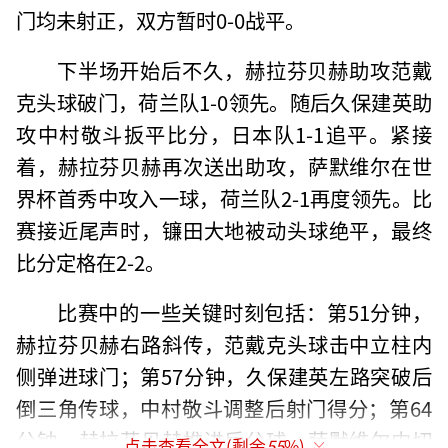
门均未射正，双方暂时0-0战平。
下半场开始后不久，赫拉芬贝赫助攻范戴
克头球破门，荷兰队1-0领先。随后久保建英助
攻中村敬斗扳平比分，日本队1-1追平。紧接
着，赫拉芬贝赫再次送出助攻，萨默维尔在世
界杯首秀中攻入一球，荷兰队2-1再度领先。比
赛接近尾声时，镰田大地被动头球绝平，最终
比分定格在2-2。
比赛中的一些关键时刻包括：第51分钟，
赫拉芬贝赫右路斜传，范戴克头球击中立柱内
侧弹进球门；第57分钟，久保建英左路突破后
倒三角传球，中村敬斗调整后射门得分；第64
分钟，赫拉芬贝赫推进后分球，萨默维尔内切
点击查看全文(剩余
55
%)