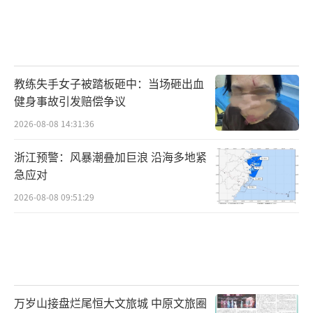
教练失手女子被踏板砸中：当场砸出血
健身事故引发赔偿争议
2026-08-08 14:31:36
浙江预警：风暴潮叠加巨浪 沿海多地紧
急应对
2026-08-08 09:51:29
万岁山接盘烂尾恒大文旅城 中原文旅圈