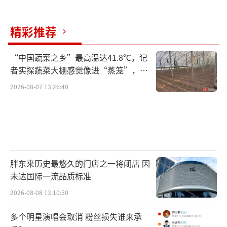
精彩推荐
“中国蔬菜之乡”最高温达41.8℃，记
者实探蔬菜大棚感觉像进“蒸笼”，有
村民称只能凌晨两点起来干活
2026-08-07 13:26:40
胖东来历史最悠久的门店之一将闭店 因
未达国际一流品质标准
2026-08-08 13:10:50
多个明星演唱会取消 粉丝损失谁来承