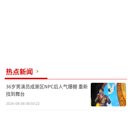
下半场，萨默维尔因犯规吃到黄牌，久保
建英远射打高，加克波突入禁区低射被扑出，
菅原由势推射被费布吕亨没收，德佩肘击对手
吃到黄牌。
最终，荷兰队与日本队以2-2握手言和。荷
兰队接下来将面对瑞典，而日本队则将迎战突
尼斯。
热点新闻
（责任编辑：zx0176）
36岁男演员成景区NPC后人气爆棚 重新
找到舞台
2026-08-08 08:50:22