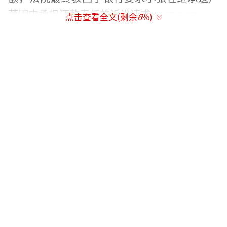
范围内承担还款责任的诉讼请求。
（责任编辑：zx01
点击查看全文(剩余
6
%)
76）