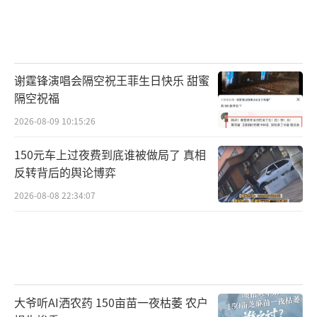
谢霆锋演唱会隔空祝王菲生日快乐 甜蜜
隔空祝福
2026-08-09 10:15:26
150元车上过夜费到底谁被做局了 真相
反转背后的舆论博弈
2026-08-08 22:34:07
大爷听AI洒农药 150亩苗一夜枯萎 农户