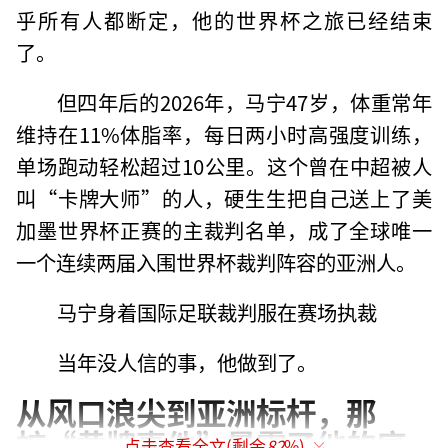
乎所有人都断定，他的世界杯之旅已经结束
了。
但四年后的2026年，马宁47岁，体重常年
维持在11%体脂率，每日两小时高强度训练，
单场跑动轻松超过10公里。这个曾在中超被人
叫“卡牌大师”的人，硬生生把自己送上了美
加墨世界杯正赛的主裁判名单，成了全球唯一
一个连续两届入围世界杯裁判阵容的亚洲人。
马宁身着国际足联裁判服在赛场执裁
当年没人信的事，他做到了。
从风口浪尖到亚洲标杆，那
桩“黄牌事件”暴露了他的底
点击查看全文(剩余
82
%)