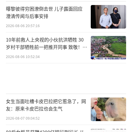
裁判的另一面：不是只会亮牌，而是对比赛的
曝黎彼得穷困潦倒去世 儿子露面回应
控制力已经足够用“不亮牌”来解决大部分问
澄清传闻与后事安排
题。从2015年的“卡牌大师”到2024年的柔性
2026-08-06 20:57:16
执法，这个转变跨越了快十年。
10年前救人上央视的小伙抗洪牺牲 30
马宁出征前在一次采访里红着眼眶说
岁村干部牺牲前一把推开同事 致敬！送
过：“我们把所有的青春、所有最好的年纪、
别！
2026-08-06 10:52:34
所有能付出的东西，全给了裁判事业。”
他说这句话的时候，外界大概才意识到，
这个人从2011年拿到国际级裁判资质，到2026
年真正以主裁身份站上世界杯球场，中间那十
女生当面吐槽卡皮巴拉把它惹急了，网
五年是没有什么捷径的——只有跑不尽的折返
友：原来卡皮巴拉也会生气
跑、不敢碰一口的牛肉，和从头到尾都没动摇
2026-08-07 09:04:52
过的规则执行标准。
（责任编辑：zx0002）
80后女柜员获聘4200亿银行副行长 从