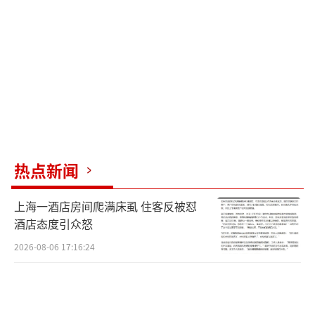
判依据的裁判。那个场景被国际足联直接收进
了VAR示范案例。2023年亚洲杯决赛，他作为
主裁判吹了三粒点球，全部经过VAR确认，整
个流程零争议。
这几步走下来，亚足联的态度已经很明
确：把马宁列为“先锋标杆”，认定他是同期
热点新闻
亚洲裁判里“执法顶级赛事经验最丰富、争议
率最低的主裁判之一”。
上海一酒店房间爬满床虱 住客反被怼
国际足联取消了那堵墙，他正
酒店态度引众怒
好踩在窗口上
2026-08-06 17:16:24
2016年左右，国际足联悄悄废掉了那条卡
了无数裁判脖子的45岁年龄上限。背后的逻辑