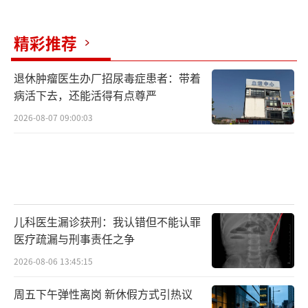
岁的同行比没有明显差距。
2026年5月底，他在迈阿密裁判训练营通过
精彩推荐
所有体能与理论考核，国际足联裁判委员会直
退休肿瘤医生办厂招尿毒症患者：带着
接给了句评语：“执法尺度统一、体能储备远
病活下去，还能活得有点尊严
超同年龄段裁判平均水平”。
2026-08-07 09:00:03
他自己在直播里对范志毅说过一句话，很
能概括这种转变：“足球裁判员和其他很多项
目裁判员不太一样，它需要非常高的体能要求
和竞技状态的要求，就跟队员差不多。你运动
儿科医生漏诊获刑：我认错但不能认罪
员也不能设定一个退休的年龄，你如果竞技状
医疗疏漏与刑事责任之争
态好的话，踢到40岁也不是问题。
2026-08-06 13:45:15
所以就是看竞技状态、看体能水平，还有
周五下午弹性离岗 新休假方式引热议
就是你的这种能力是否能达到世界杯的这种水