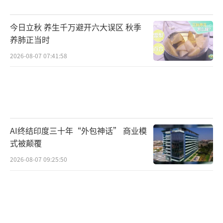
很简单：不看纸面年龄，只看你能不能跑得
动、判得准。2026年世界杯扩军到48支球队，
今日立秋 养生千万避开六大误区 秋季
比赛场次暴增，裁判总规模从129人直接拉到了
养肺正当时
170人，主裁判名额从36个扩到52个。
2026-08-07 07:41:58
新规下，亚足联分到8个主裁位置，选拔周
期长达三年，考核的是体能、心理稳定度、VA
R操作和跨语言沟通的综合分。
马宁47岁的身体数据，刚好精准匹配了这
AI终结印度三十年“外包神话” 商业模
式被颠覆
条新跑道。他40岁之后完全戒掉所有红肉，沙
2026-08-07 09:25:50
拉只蘸酱醋汁，日常训练覆盖力量、耐力、折
返冲刺的全部项目，世界杯准入级的75米多组
短休折返跑每次都能轻松过线。他在正式比赛
里的跑动量、维持高专注度的时长，跟三十几