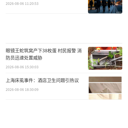
2026-08-06 11:20:53
平”。
能把“讨厌”变成本事的人，
才是真的专业
马宁在央视专访里说了句很不讨巧的
话：“赛场上，裁判不需要被所有人喜欢。规
眼镜王蛇筑窝产下38枚蛋 村民报警 消
防员迅速处置威胁
则赋予我的权利是，当你需要让对方讨厌的时
候，你就必须得让他讨厌。”这话如果放在十
2026-08-06 15:30:03
年前，可能又会被舆论撕成碎片。但他现在说
上海床虱事件：酒店卫生问题引热议
出来，亚洲杯决赛零争议执法的成绩单就摆在
2026-08-06 18:30:09
那里，没人能反驳。
2024年11月，他执法中国足协杯决赛，12
0分钟淘汰赛打完，全场零红黄牌。这是他作为