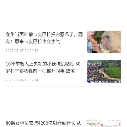
女生当面吐槽卡皮巴拉把它惹急了，网
友：原来卡皮巴拉也会生气
2026-08-07 09:04:52
10年前救人上央视的小伙抗洪牺牲 30
岁村干部牺牲前一把推开同事 致敬！送
别！
2026-08-06 10:52:34
80后女柜员获聘4200亿银行副行长 从