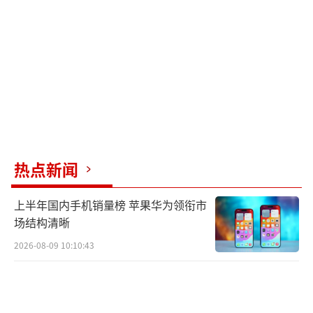
融教育的投入，如在厅堂设置反诈骗宣传栏、
开展一对一风险提示等。同时，优化服务流
程，完善适老设施配置，为老年人提供更贴
心、更安全的金融服务。
社会各界也应携手共进。社区可组织志愿
者帮助老年人理财和处理金融事务，普及金融
安全知识。政府和执法机关要加大对金融犯罪
热点新闻
的打击力度，建立健全严密高效的法律机制，
上半年国内手机销量榜 苹果华为领衔市
切实维护老年人的合法权益。
场结构清晰
保护老年人金融安全是全社会共同的责
2026-08-09 10:10:43
任。每个人都行动起来，多一份关心，多一份
守护，才能为老年人营造一个安全、和谐的金
融环境，让他们能够安心享受晚年生活。我们