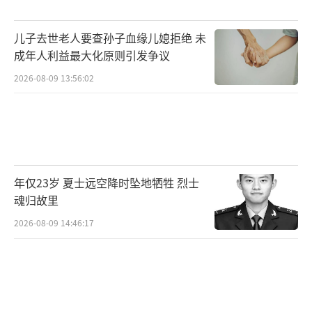
期待相关部门能尽快解开王婆婆存款失踪之
儿子去世老人要查孙子血缘儿媳拒绝 未
谜，希望类似的悲剧不再上演。
（责任编辑：0882）
成年人利益最大化原则引发争议
2026-08-09 13:56:02
年仅23岁 夏士远空降时坠地牺牲 烈士
魂归故里
2026-08-09 14:46:17