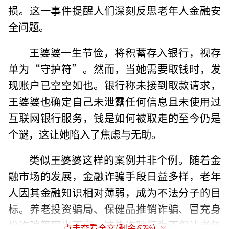
损。这一事件提醒人们深刻反思老年人金融安
全问题。
王婆婆一生节俭，将积蓄存入银行，视存
单为“守护符”。然而，当她需要取钱时，发
现账户已空空如也。银行称未接到取款请求，
王婆婆也确定自己未泄露任何信息且未使用过
互联网银行服务，钱是如何被取走的至今仍是
个谜，这让她陷入了焦虑与无助。
类似王婆婆这样的案例并非个例。随着金
融市场的发展，金融诈骗手段日益多样，老年
人因其金融知识相对薄弱，成为不法分子的目
标。养老投资骗局、保健品推销诈骗、冒充身
份诈骗等层出不穷，这些诈骗行为不仅让老年
点击查看全文(剩余
62
%)