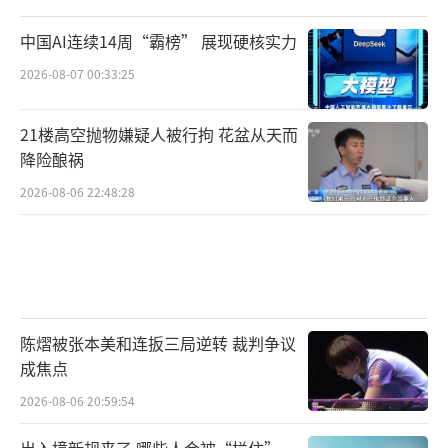
中国AI连续14周“霸榜” 展现硬核实力
2026-08-07 00:33:25
21楼高空抛物嫌疑人被行拘 花盆从天而
降险酿祸
2026-08-06 22:48:28
陈熠被张本美和连扳三局逆转 裁判争议
成焦点
2026-08-06 20:59:54
出入境新规来了 哪些人会被“拦住”