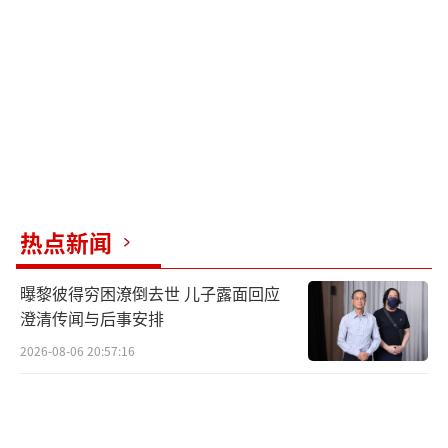
众的需求。
陈祉希提到，过去导演们的态度非常执
着，比如大鹏执导的《煎饼侠》、徐峥的《泰
囧》和陈思诚的《唐人街探案》都经历了长时
间的努力才获得成功。如今，许多创作者一旦
遇到困难就放弃，缺乏坚持的精神。她建议青
年影人要在“X轴”上找到最想表达的东西，并
热点新闻
在“Y轴”上找到喜欢它的观众。
曝黎彼得穷困潦倒去世 儿子露面回应
导演兼编剧文牧野也从自身经历出发，强
澄清传闻与后事安排
调青年影人必须保持被看到的欲望，不是孤芳
2026-08-06 20:57:16
自赏式的自我表达，而是要有一种分享欲。董
润年则认为，年轻导演必须增强剧作能力，只
有足够过硬，在这个时代才能做得更好。