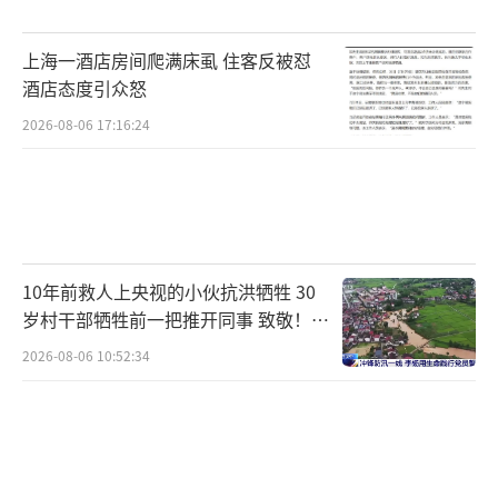
上海电影集团董事长王隽也表示，他们优
上海一酒店房间爬满床虱 住客反被怼
先合作的青年影人在剧作能力上表现出色，作
酒店态度引众怒
品成功的概率更高。
2026-08-06 17:16:24
（责任编辑：0764）
10年前救人上央视的小伙抗洪牺牲 30
岁村干部牺牲前一把推开同事 致敬！送
别！
2026-08-06 10:52:34