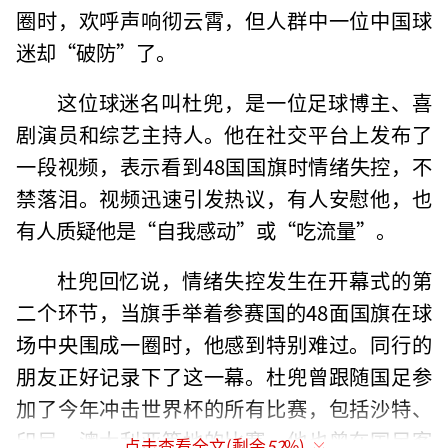
圈时，欢呼声响彻云霄，但人群中一位中国球
迷却“破防”了。
这位球迷名叫杜兜，是一位足球博主、喜
剧演员和综艺主持人。他在社交平台上发布了
一段视频，表示看到48国国旗时情绪失控，不
禁落泪。视频迅速引发热议，有人安慰他，也
有人质疑他是“自我感动”或“吃流量”。
杜兜回忆说，情绪失控发生在开幕式的第
二个环节，当旗手举着参赛国的48面国旗在球
场中央围成一圈时，他感到特别难过。同行的
朋友正好记录下了这一幕。杜兜曾跟随国足参
加了今年冲击世界杯的所有比赛，包括沙特、
印尼、澳大利亚等地的比赛。他也曾在国足客
点击查看全文(剩余
52
%)